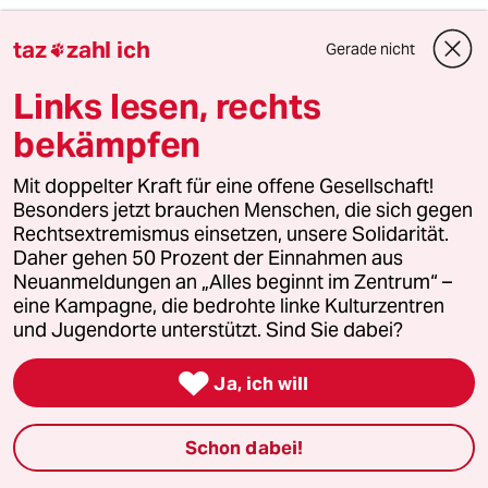
taz
zahl ich
vjr
V
Gerade nicht

22.01.2013
,
14:09 Uhr
Links lesen, rechts
Janeček überlegt zwar nicht so ganz schlecht,
doch nur zum Teil des Problems, also bloss zur
bekämpfen
Anwendung des Problems – "wer mit wem
gegen wen und wen" während der – höchstens
Mit doppelter Kraft für eine offene Gesellschaft!
– zwei Jahre, bevor die nächsten – mindestens
Besonders jetzt brauchen Menschen, die sich gegen
– zwei Jahre der "Wahlsaisson" mit voller
Rechtsextremismus einsetzen, unsere Solidarität.
Wucht über uns her ziehen. Was für ein
Daher gehen 50 Prozent der Einnahmen aus
Verschleiss.
Neuanmeldungen an „Alles beginnt im Zentrum“ –
Soll sich Bayern, andere Länder – und die
eine Kampagne, die bedrohte linke Kulturzentren
Republik – weiter zu einer echten Demokratie
und Jugendorte unterstützt. Sind Sie dabei?
entwickeln wollen (siehe dazu mehr-
demokratie.de), müssten sie auch die Teilung

Ja, ich will
der Wähler und ihrer Vertreter in "Koalition-
Opposition" verlassen (um so mehr als es sich
sowieso eher, schon um eine "Koali-Opposi"
Schon dabei!
handelt).