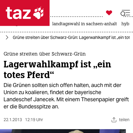

taz zahl ich
niedrigwasser
rente
landtagswahl in sachsen-anhalt
hybri

taz zahl ich
25
Grüne streiten über Schwarz-Grün: Lagerwahlkampf ist „ein tote
taz zahl ich
themen
Grüne streiten über Schwarz-Grün
Lagerwahlkampf ist „ein
politik
totes Pferd“
öko
Die Grünen sollten sich offen halten, auch mit der
Union zu koalieren, findet der bayerische
gesellschaft
Landeschef Janecek. Mit einem Thesenpapier greift
er die Bundesspitze an.
kultur
sport
22.1.2013
12:19 Uhr
teilen