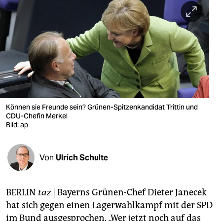
berlin
nord
wahrheit
verlag
verlag
veranstaltungen
Können sie Freunde sein? Grünen-Spitzenkandidat Trittin und
CDU-Chefin Merkel
shop
Bild: ap
fragen & hilfe
Von
Ulrich Schulte
unterstützen
abo
BERLIN
taz
| Bayerns Grünen-Chef Dieter Janecek
genossenschaft
hat sich gegen einen Lagerwahlkampf mit der SPD
im Bund ausgesprochen. „Wer jetzt noch auf das