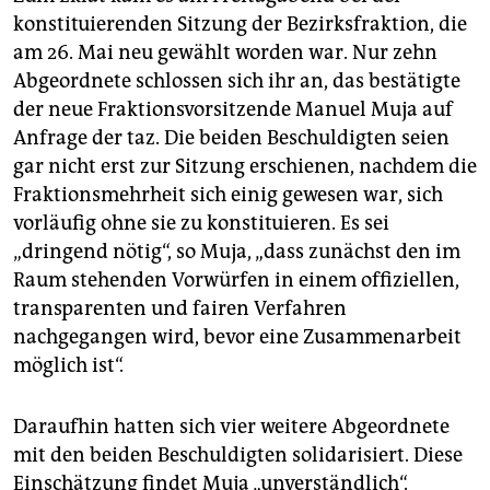
Mandate), CDU (6) AfD (4) und FDP (3) kommen
konstituierenden Sitzung der Bezirksfraktion, die
zusammen auf 21 Sitze.
am 26. Mai neu gewählt worden war. Nur zehn
Abgeordnete schlossen sich ihr an, das bestätigte
der neue Fraktionsvorsitzende Manuel Muja auf
Anfrage der taz. Die beiden Beschuldigten seien
gar nicht erst zur Sitzung erschienen, nachdem die
Fraktionsmehrheit sich einig gewesen war, sich
vorläufig ohne sie zu konstituieren. Es sei
„dringend nötig“, so Muja, „dass zunächst den im
Raum stehenden Vorwürfen in einem offiziellen,
transparenten und fairen Verfahren
nachgegangen wird, bevor eine Zusammenarbeit
möglich ist“.
Daraufhin hatten sich vier weitere Abgeordnete
mit den beiden Beschuldigten solidarisiert. Diese
Einschätzung findet Muja „unverständlich“.