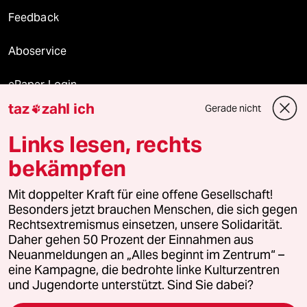
Feedback
Aboservice
ePaper Login
taz
zahl ich
Gerade nicht

Downloads für Abonnierende
Links lesen, rechts
bekämpfen
© 2026 taz Verlags und Vertriebs GmbH
Alle Rechte vorbehalten. Bei rechtlichen Fragen oder für Genehmigungen
Mit doppelter Kraft für eine offene Gesellschaft!
wenden Sie sich bitte an
lizenzen@taz.de
Besonders jetzt brauchen Menschen, die sich gegen
Rechtsextremismus einsetzen, unsere Solidarität.
Daher gehen 50 Prozent der Einnahmen aus
Feedback
Redaktionsstatut
Kommune-Richtlinien
KI-
Neuanmeldungen an „Alles beginnt im Zentrum“ –
eine Kampagne, die bedrohte linke Kulturzentren
Leitlinie
Informant
Datenschutz
Impressum
AGB
und Jugendorte unterstützt. Sind Sie dabei?