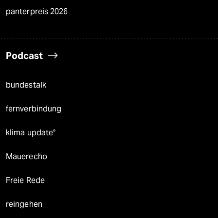
panterpreis 2026
Podcast
bundestalk
fernverbindung
klima update°
Mauerecho
Freie Rede
reingehen