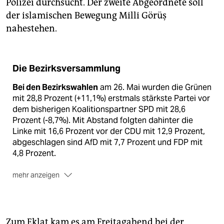
Polizei durchsucht. Der zweite Abgeordnete soll
der islamischen Bewegung Milli Görüş
nahestehen.
Die Bezirksversammlung
Bei den Bezirkswahlen
am 26. Mai wurden die Grünen
mit 28,8 Prozent (+11,1%) erstmals stärkste Partei vor
dem bisherigen Koalitionspartner SPD mit 28,6
Prozent (-8,7%). Mit Abstand folgten dahinter die
Linke mit 16,6 Prozent vor der CDU mit 12,9 Prozent,
abgeschlagen sind AfD mit 7,7 Prozent und FDP mit
4,8 Prozent.
mehr anzeigen
Die Sitzverteilung
ergab 16 Mandate für die Grünen
und 14 für die SPD – und somit für Grün-Rot eine klare
Mehrheit im 51-köpfigen Bezirksparlament. Linke (8
Zum Eklat kam es am Freitagabend bei der