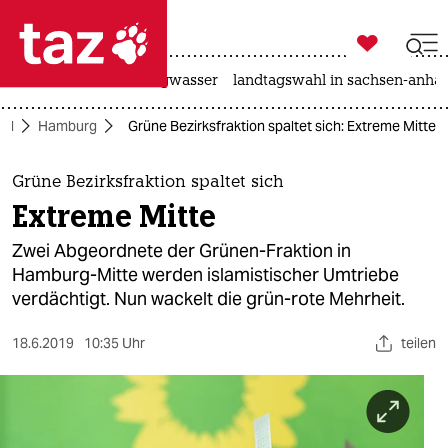

taz zahl ich
katzen
hitze
niedrigwasser
landtagswahl in sachsen-anhal

taz zahl ich
rd
Hamburg
Grüne Bezirksfraktion spaltet sich: Extreme Mitte
taz zahl ich
themen
Grüne Bezirksfraktion spaltet sich
Extreme Mitte
politik
Zwei Abgeordnete der Grünen-Fraktion in
öko
Hamburg-Mitte werden islamistischer Umtriebe
verdächtigt. Nun wackelt die grün-rote Mehrheit.
gesellschaft
18.6.2019
10:35 Uhr
teilen
kultur
sport