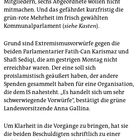
epaper login
Mitgliedern, sechs Abgeordnete wollen nicht
mitmachen. Und das gefährdet kurzfristig die
grün-rote Mehrheit im frisch gewählten
Kommunalparlament (
siehe Kasten
).
Grund sind Extremismusvorwürfe gegen die
beiden Parlamentarier Fatih-Can Karismaz und
Shafi Sediqi, die am gestrigen Montag nicht
erreichbar waren. Der eine soll sich
proislamistisch geäußert haben, der andere
Spenden gesammelt haben für eine Organisation,
die dem IS nahesteht. „Es handelt sich um sehr
schwerwiegende Vorwürfe“, bestätigt die grüne
Landesvorsitzende Anna Gallina.
Um Klarheit in die Vorgänge zu bringen, hat sie
die beiden Beschuldigten schriftlich zu einer