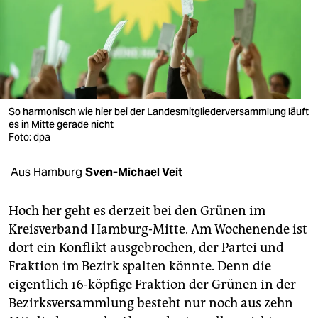
berlin
nord
wahrheit
verlag
So harmonisch wie hier bei der Landesmitgliederversammlung läuft
verlag
es in Mitte gerade nicht
Foto: dpa
veranstaltungen
Aus Hamburg
Sven-Michael Veit
shop
fragen & hilfe
Hoch her geht es derzeit bei den Grünen im
Kreisverband Hamburg-Mitte. Am Wochenende ist
unterstützen
dort ein Konflikt ausgebrochen, der Partei und
abo
Fraktion im Bezirk spalten könnte. Denn die
eigentlich 16-köpfige Fraktion der Grünen in der
genossenschaft
Bezirksversammlung besteht nur noch aus zehn