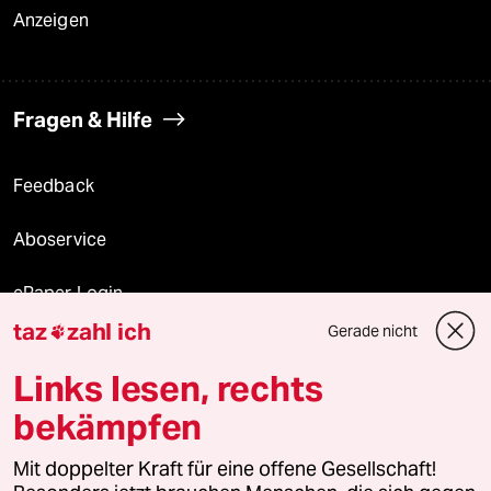
Anzeigen
Fragen & Hilfe
Feedback
Aboservice
ePaper Login
taz
zahl ich
Gerade nicht

Downloads für Abonnierende
Links lesen, rechts
bekämpfen
© 2026 taz Verlags und Vertriebs GmbH
Alle Rechte vorbehalten. Bei rechtlichen Fragen oder für Genehmigungen
Mit doppelter Kraft für eine offene Gesellschaft!
wenden Sie sich bitte an
lizenzen@taz.de