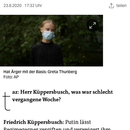
berlin
23.8.2020
17:32 Uhr
teilen
nord
wahrheit
verlag
verlag
veranstaltungen
Hat Ärger mit der Basis: Greta Thunberg
shop
Foto: AP
fragen & hilfe
t
az: Herr Küppersbusch, was war schlecht
unterstützen
vergangene Woche?
abo
genossenschaft
Friedrich Küppersbusch:
Putin lässt
Regimegegner vergiften und verweigert ihm