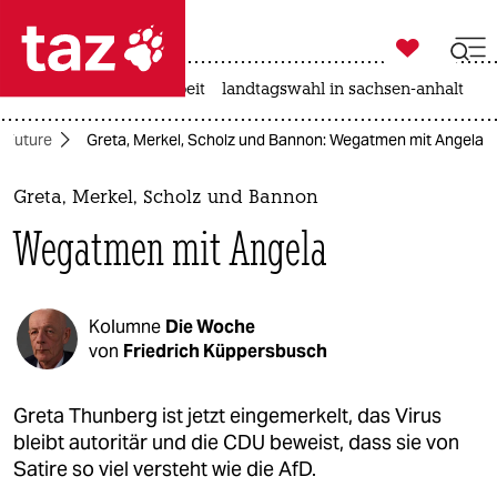

taz zahl ich
autowahn
hitze
arbeit
landtagswahl in sachsen-anhalt

taz zahl ich
r Future
Greta, Merkel, Scholz und Bannon: Wegatmen mit Angela
taz zahl ich
themen
Greta, Merkel, Scholz und Bannon
Wegatmen mit Angela
politik
öko
Kolumne
Die Woche
gesellschaft
von
Friedrich Küppersbusch
kultur
Greta Thunberg ist jetzt eingemerkelt, das Virus
bleibt autoritär und die CDU beweist, dass sie von
sport
Satire so viel versteht wie die AfD.