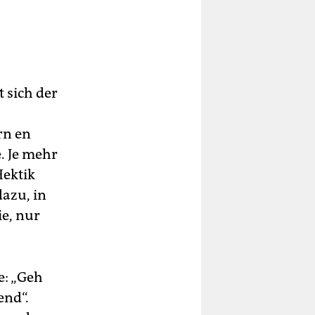
 sich der
rn en
e. Je mehr
Hektik
dazu, in
ie, nur
e: „Geh
end“.