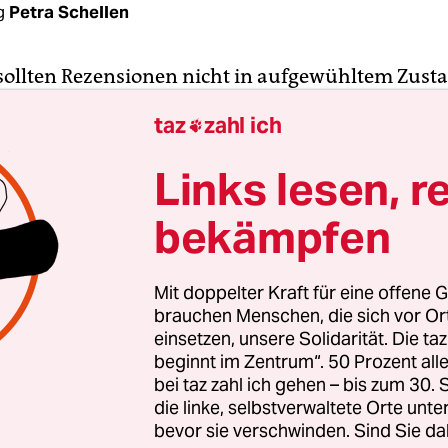
g
Petra Schellen
 sollten Rezensionen nicht in aufgewühltem Zust
 werden. Sollte die Autorin, sollte ich warten, bi
taz
zahl ich

en Kopf habe. Aber so weit kommt es nicht in dies
diesem Buch: Den Tod des dreijährigen Nils hat se
Links lesen, r
ratorin Melanie Garanin, verarbeitet zu einer an
bekämpfen
el. Ihre Motivation: verarbeiten – aber auch aufr
ermutigen zum Sprechen über geschehenes Unre
Mit doppelter Kraft für eine offene G
ich keine professionelle Abgeklärtheit ein, auch n
brauchen Menschen, die sich vor O
en nicht. Weil es so unerträglich ist, dass ein Me
einsetzen, unsere Solidarität. Die ta
beginnt im Zentrum“. 50 Prozent a
erade erst kennen- und lieben gelernt hatte, scho
bei taz zahl ich gehen – bis zum 30
das wegen eines Behandlungsfehlers: Nils ist nic
die linke, selbstverwaltete Orte unte
estorben, sondern an einer unbehandelten
bevor sie verschwinden. Sind Sie da