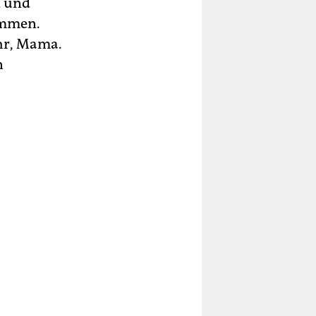
d und
ommen.
hr, Mama.
n