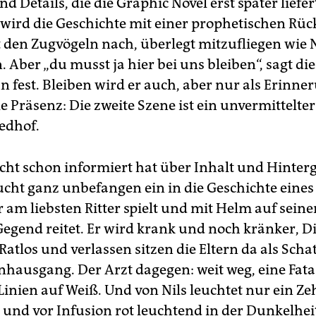
nd Details, die die Graphic Novel erst später liefer
t wird die Geschichte mit einer prophetischen Rüc
t den Zugvögeln nach, überlegt mitzufliegen wie N
 Aber „du musst ja hier bei uns bleiben“, sagt di
n fest. Bleiben wird er auch, aber nur als Erinner
e Präsenz: Die zweite Szene ist ein unvermittelt
iedhof.
icht schon informiert hat über Inhalt und Hinter
ucht ganz unbefangen ein in die Geschichte eines
r am liebsten Ritter spielt und mit Helm auf sein
Gegend reitet. Er wird krank und noch kränker, D
Ratlos und verlassen sitzen die Eltern da als Scha
hausgang. Der Arzt dagegen: weit weg, eine Fat
Linien auf Weiß. Und von Nils leuchtet nur ein Ze
 und vor Infusion rot leuchtend in der Dunkelhei