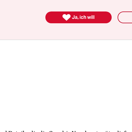
cheldrüsenentzündung – Nebenwirkung der ­
apie.

Ja, ich will