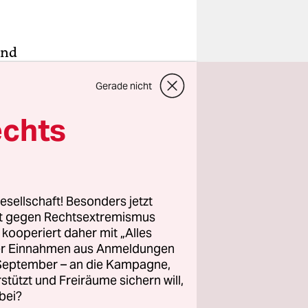
and
s ich wieder
Gerade nicht
em Fall.
ine Mutter,
echts
rührenden
ütteln,
cht.
esellschaft! Besonders jetzt
ach zwei-,
rt gegen Rechtsextremismus
nsch, den
z kooperiert daher mit „Alles
ller Einnahmen aus Anmeldungen
n gehen
. September – an die Kampagne,
ht an
rstützt und Freiräume sichern will,
bei?