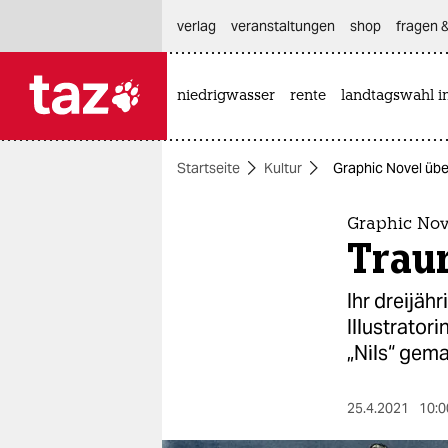
hautnavigation anspringen
hauptinhalt anspringen
footer anspringen
verlag
veranstaltungen
shop
fragen &
niedrigwasser
rente
landtagswahl i

taz zahl ich
taz zahl ich
Startseite
Kultur
Graphic Novel über
themen
politik
Graphic Nov
Traur
öko
Ihr dreijäh
gesellschaft
Illustrator
„Nils“ gema
kultur
sport
25.4.2021
10:0