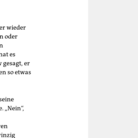
er wieder
en oder
en
hat es
w gesagt, er
en so etwas
seine
. „Nein“,
ren
winzig