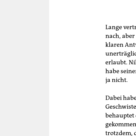
Lange vert
nach, aber
klaren Antw
unerträgli
erlaubt. Ni
habe seine
ja nicht.
Dabei habe
Geschwister
behauptet 
gekommen.“
trotzdem, d