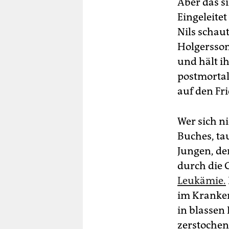
Aber das si
Eingeleite
Nils schau
Holgersson.
und hält ih
postmortal
auf den Fr
Wer sich n
Buches, ta
Jungen, de
durch die 
Leukämie.
im Kranken
in blassen 
zerstochen