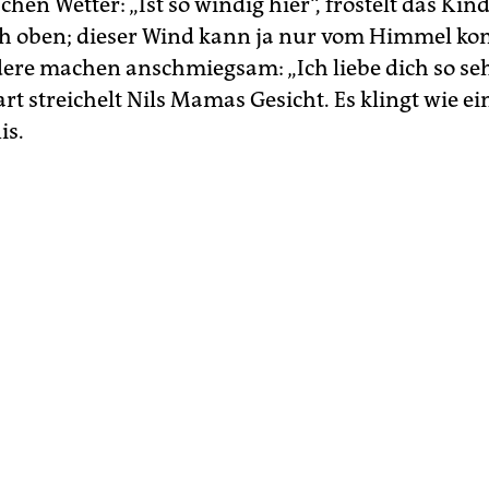
en Wetter: „Ist so windig hier“, fröstelt das Kin
h oben; dieser Wind kann ja nur vom Himmel k
ere machen anschmiegsam: „Ich liebe dich so se
art streichelt Nils Mamas Gesicht. Es klingt wie ei
is.