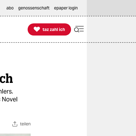
abo
genossenschaft
epaper login

taz zahl ich
taz zahl ich
ich
lers.
c Novel
teilen