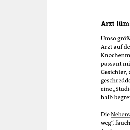
Arzt lü
Umso größe
Arzt auf d
Knochenmar
passant mit
Gesichter,
geschredde
eine „Studi
halb begre
Die
Neben
weg“, fauc