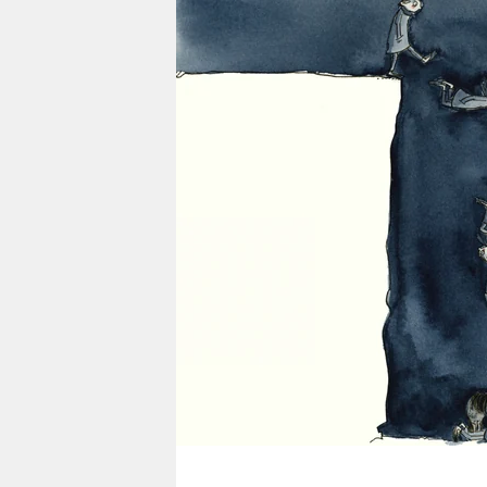
berlin
nord
wahrheit
verlag
verlag
veranstaltungen
shop
fragen & hilfe
unterstützen
abo
genossenschaft