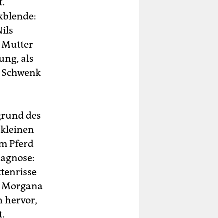
t.
kblende:
ils
e Mutter
ung, als
er Schwenk
grund des
 kleinen
em Pferd
iagnose:
ttenrisse
a Morgana
h hervor,
t.