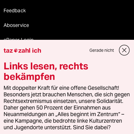
Feedback
Aboservice
ePaper Login
taz
zahl ich
Gerade nicht

Downloads für Abonnierende
Links lesen, rechts
bekämpfen
© 2026 taz Verlags und Vertriebs GmbH
Mit doppelter Kraft für eine offene Gesellschaft!
Alle Rechte vorbehalten. Bei rechtlichen Fragen oder für Genehmigungen
wenden Sie sich bitte an
lizenzen@taz.de
Besonders jetzt brauchen Menschen, die sich gegen
Rechtsextremismus einsetzen, unsere Solidarität.
Daher gehen 50 Prozent der Einnahmen aus
Feedback
Redaktionsstatut
Kommune-Richtlinien
KI-
Neuanmeldungen an „Alles beginnt im Zentrum“ –
eine Kampagne, die bedrohte linke Kulturzentren
Leitlinie
Informant
Datenschutz
Impressum
AGB
und Jugendorte unterstützt. Sind Sie dabei?