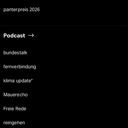
panterpreis 2026
Podcast
bundestalk
fernverbindung
klima update°
Mauerecho
Freie Rede
reingehen