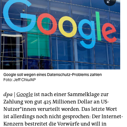
berlin
nord
wahrheit
verlag
verlag
veranstaltungen
shop
Google soll wegen eines Datenschutz-Problems zahlen
Foto: Jeff Chiu/AP
fragen & hilfe
unterstützen
dpa
|
Google
ist nach einer Sammelklage zur
Zahlung von gut 425 Millionen Dollar an US-
abo
Nutzer*innen verurteilt worden. Das letzte Wort
ist allerdings noch nicht gesprochen: Der Internet-
genossenschaft
Konzern bestreitet die Vorwürfe und will in