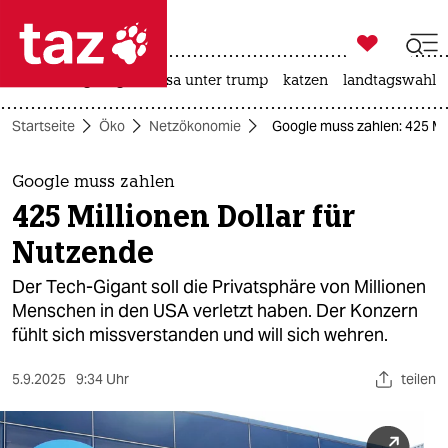

taz zahl ich
hitze
bergsteigen
usa unter trump
katzen
landtagswahl i

taz zahl ich
Startseite
Öko
Netzökonomie
Google muss zahlen: 425 Mil
taz zahl ich
themen
Google muss zahlen
425 Millionen Dollar für
politik
Nutzende
öko
Der Tech-Gigant soll die Privatsphäre von Millionen
Menschen in den USA verletzt haben. Der Konzern
gesellschaft
fühlt sich missverstanden und will sich wehren.
kultur
5.9.2025
9:34 Uhr
teilen
sport