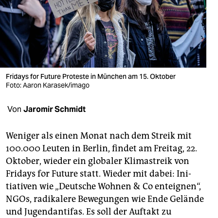
berlin
nord
wahrheit
verlag
Fridays for Future Proteste in München am 15. Oktober
Foto: Aaron Karasek/imago
verlag
veranstaltungen
Von
Jaromir Schmidt
shop
Weniger als einen Monat nach dem Streik mit
fragen & hilfe
100.000 Leuten in Berlin, findet am Freitag, 22.
Oktober, wieder ein globaler Klimastreik von
unterstützen
Fridays for Future statt. Wieder mit dabei: Ini­
abo
tiativen wie „Deutsche Wohnen & Co enteignen“,
NGOs, radikalere Bewegungen wie Ende Gelände
genossenschaft
und Jugendantifas. Es soll der Auftakt zu