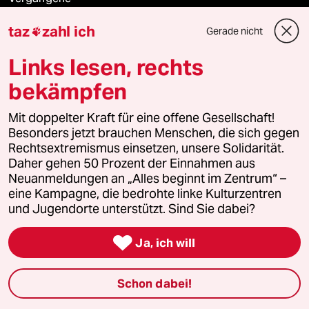
taz
zahl ich
Gerade nicht

taz lab 2027
Links lesen, rechts
bekämpfen
Mehr taz Lesestoff
Mit doppelter Kraft für eine offene Gesellschaft!
Besonders jetzt brauchen Menschen, die sich gegen
taz Blogs
Rechtsextremismus einsetzen, unsere Solidarität.
Daher gehen 50 Prozent der Einnahmen aus
taz FUTURZWEI
Neuanmeldungen an „Alles beginnt im Zentrum“ –
eine Kampagne, die bedrohte linke Kulturzentren
Le Monde diplomatique
und Jugendorte unterstützt. Sind Sie dabei?

taz Archiv
Ja, ich will
Schon dabei!
Mehr taz Angebote