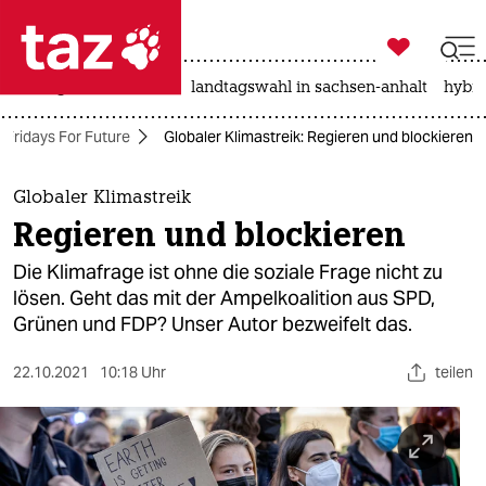

taz zahl ich
niedrigwasser
rente
landtagswahl in sachsen-anhalt
hybri

taz zahl ich
Fridays For Future
Globaler Klimastreik: Regieren und blockieren
taz zahl ich
themen
Globaler Klimastreik
Regieren und blockieren
politik
Die Klimafrage ist ohne die soziale Frage nicht zu
öko
lösen. Geht das mit der Ampelkoalition aus SPD,
Grünen und FDP? Unser Autor bezweifelt das.
gesellschaft
22.10.2021
10:18 Uhr
teilen
kultur
sport