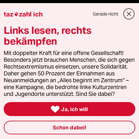
taz lab Infobrief
taz
zahl ich
Gerade nicht

Links lesen, rechts
Veranstaltungen
bekämpfen
Mit doppelter Kraft für eine offene Gesellschaft!
Demnächst
Besonders jetzt brauchen Menschen, die sich gegen
Rechtsextremismus einsetzen, unsere Solidarität.
Vor Ort
Daher gehen 50 Prozent der Einnahmen aus
Neuanmeldungen an „Alles beginnt im Zentrum“ –
eine Kampagne, die bedrohte linke Kulturzentren
Live im Stream
und Jugendorte unterstützt. Sind Sie dabei?
Vergangene

Ja, ich will
taz lab 2027
Schon dabei!