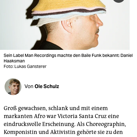
berlin
nord
wahrheit
verlag
verlag
Sein Label Man Recordings machte den Baile Funk bekannt: Daniel
Haaksman
veranstaltungen
Foto: Lukas Gansterer
shop
Von
Ole Schulz
fragen & hilfe
unterstützen
Groß gewachsen, schlank und mit einem
abo
markanten Afro war Victoria Santa Cruz eine
eindrucksvolle Erscheinung. Als Choreographin,
genossenschaft
Komponistin und Aktivistin gehörte sie zu den