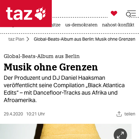

taz zahl ich
krieg in der ukraine
hitze
us-demokraten
nahost-konflikt

taz zahl ich
taz Plan
Global-Beats-Album aus Berlin: Musik ohne Grenzen
taz zahl ich
themen
Global-Beats-Album aus Berlin
Musik ohne Grenzen
politik
Der Produzent und DJ Daniel Haaksman
öko
veröffentlicht seine Compilation „Black Atlantica
Edits“ – mit Dancefloor-Tracks aus Afrika und
gesellschaft
Afroamerika.
kultur
29.4.2020
10:21 Uhr
teilen
sport