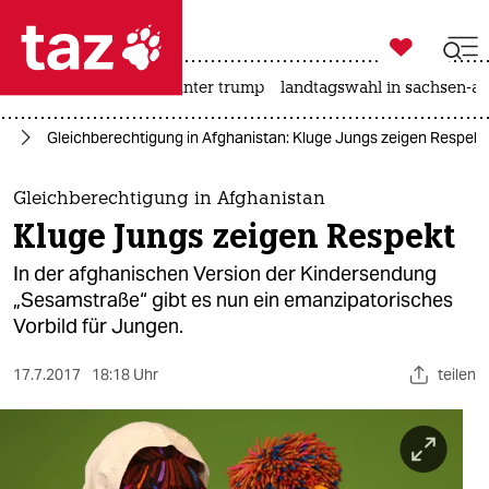

taz zahl ich
nahost-konflikt
usa unter trump
landtagswahl in sachsen-an

taz zahl ich
en
Gleichberechtigung in Afghanistan: Kluge Jungs zeigen Respekt
taz zahl ich
themen
Gleichberechtigung in Afghanistan
Kluge Jungs zeigen Respekt
politik
In der afghanischen Version der Kindersendung
öko
„Sesamstraße“ gibt es nun ein emanzipatorisches
Vorbild für Jungen.
gesellschaft
17.7.2017
18:18 Uhr
teilen
kultur
sport