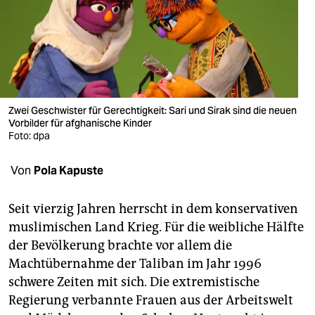
berlin
nord
wahrheit
verlag
Zwei Geschwister für Gerechtigkeit: Sari und Sirak sind die neuen
verlag
Vorbilder für afghanische Kinder
Foto: dpa
veranstaltungen
Von
Pola Kapuste
shop
fragen & hilfe
Seit vierzig Jahren herrscht in dem konservativen
muslimischen Land Krieg. Für die weibliche Hälfte
unterstützen
der Bevölkerung brachte vor allem die
abo
Machtübernahme der Taliban im Jahr 1996
schwere Zeiten mit sich. Die extremistische
genossenschaft
Regierung verbannte Frauen aus der Arbeitswelt