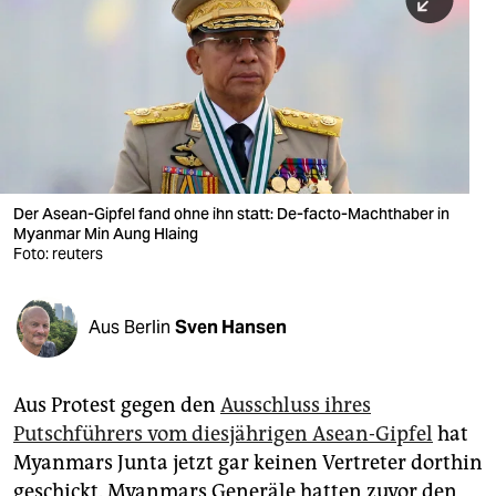
berlin
nord
wahrheit
verlag
verlag
Der Asean-Gipfel fand ohne ihn statt: De-facto-Machthaber in
Myanmar Min Aung Hlaing
veranstaltungen
Foto: reuters
shop
fragen & hilfe
Aus Berlin
Sven Hansen
unterstützen
Aus Protest gegen den
Ausschluss ihres
abo
Putschführers vom diesjährigen Asean-Gipfel
hat
genossenschaft
Myanmars Junta jetzt gar keinen Vertreter dorthin
geschickt. Myanmars Generäle hatten zuvor den