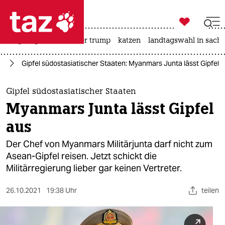

taz zahl ich
bergsteigen
usa unter trump
katzen
landtagswahl in sachs

taz zahl ich
ar
Gipfel südostasiatischer Staaten: Myanmars Junta lässt Gipfel 
taz zahl ich
themen
Gipfel südostasiatischer Staaten
Myanmars Junta lässt Gipfel
politik
aus
öko
Der Chef von Myanmars Militärjunta darf nicht zum
Asean-Gipfel reisen. Jetzt schickt die
gesellschaft
Militärregierung lieber gar keinen Vertreter.
kultur
26.10.2021
19:38 Uhr
teilen
sport