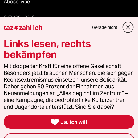
Aboservice
ePaper Login
taz
zahl ich
Gerade nicht

Downloads für Abonnierende
Links lesen, rechts
bekämpfen
© 2026 taz Verlags und Vertriebs GmbH
Mit doppelter Kraft für eine offene Gesellschaft!
Alle Rechte vorbehalten. Bei rechtlichen Fragen oder für Genehmigungen
wenden Sie sich bitte an
lizenzen@taz.de
Besonders jetzt brauchen Menschen, die sich gegen
Rechtsextremismus einsetzen, unsere Solidarität.
Daher gehen 50 Prozent der Einnahmen aus
Feedback
Redaktionsstatut
Kommune-Richtlinien
KI-
Neuanmeldungen an „Alles beginnt im Zentrum“ –
eine Kampagne, die bedrohte linke Kulturzentren
Leitlinie
Informant
Datenschutz
Impressum
AGB
und Jugendorte unterstützt. Sind Sie dabei?
Seitenwende
Einwilligungen widerrufen (Ads)

Ja, ich will