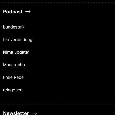
Podcast
bundestalk
fernverbindung
klima update°
Mauerecho
Freie Rede
reingehen
Newsletter