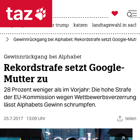

taz zahl ich
bergsteigen
usa unter trump
katzen
landtagswahl in sachs

taz zahl ich
ie
Gewinnrückgang bei Alphabet: Rekordstrafe setzt Google-Mutte
taz zahl ich
themen
Gewinnrückgang bei Alphabet
Rekordstrafe setzt Google-
politik
Mutter zu
öko
28 Prozent weniger als im Vorjahr: Die hohe Strafe
der EU-Kommission wegen Wettbewerbsverzerrung
gesellschaft
lässt Alphabets Gewinn schrumpfen.
kultur
25.7.2017
13:09 Uhr
teilen
sport