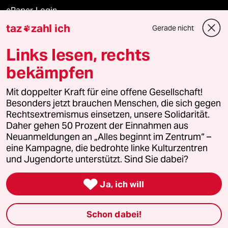
ePaper Login
taz
zahl ich
Gerade nicht

Downloads für Abonnierende
Links lesen, rechts
bekämpfen
© 2026 taz Verlags und Vertriebs GmbH
Mit doppelter Kraft für eine offene Gesellschaft!
Alle Rechte vorbehalten. Bei rechtlichen Fragen oder für Genehmigungen
wenden Sie sich bitte an
lizenzen@taz.de
Besonders jetzt brauchen Menschen, die sich gegen
Rechtsextremismus einsetzen, unsere Solidarität.
Daher gehen 50 Prozent der Einnahmen aus
Feedback
Redaktionsstatut
Kommune-Richtlinien
KI-
Neuanmeldungen an „Alles beginnt im Zentrum“ –
eine Kampagne, die bedrohte linke Kulturzentren
Leitlinie
Informant
Datenschutz
Impressum
AGB
und Jugendorte unterstützt. Sind Sie dabei?
Seitenwende
Einwilligungen widerrufen (Ads)

Ja, ich will
Schon dabei!