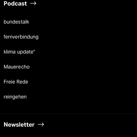
Podcast
bundestalk
fernverbindung
klima update°
Mauerecho
Freie Rede
reingehen
Newsletter