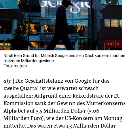
berlin
nord
wahrheit
verlag
verlag
Noch kein Grund für Mitleid: Google und sein Dachkonzern machen
trotzdem Milliardengewinne
veranstaltungen
Foto: reuters
shop
afp
| Die Geschäftsbilanz von Google für das
fragen & hilfe
zweite Quartal ist wie erwartet schwach
unterstützen
ausgefallen: Aufgrund einer Rekordstrafe der EU-
Kommission sank der Gewinn des Mutterkonzerns
abo
Alphabet auf 3,5 Milliarden Dollar (3,06
Milliarden Euro), wie der US-Konzern am Montag
genossenschaft
mitteilte. Das waren etwa 1,3 Milliarden Dollar