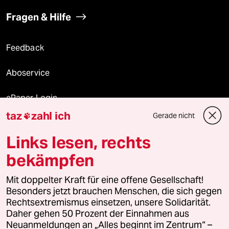
Fragen & Hilfe
Feedback
Aboservice
ePaper Login
taz
zahl ich
Gerade nicht

Downloads für Abonnierende
Links lesen, rechts
bekämpfen
© 2026 taz Verlags und Vertriebs GmbH
Mit doppelter Kraft für eine offene Gesellschaft!
Alle Rechte vorbehalten. Bei rechtlichen Fragen oder für Genehmigungen
wenden Sie sich bitte an
lizenzen@taz.de
Besonders jetzt brauchen Menschen, die sich gegen
Rechtsextremismus einsetzen, unsere Solidarität.
Daher gehen 50 Prozent der Einnahmen aus
Feedback
Redaktionsstatut
Kommune-Richtlinien
KI-
Neuanmeldungen an „Alles beginnt im Zentrum“ –