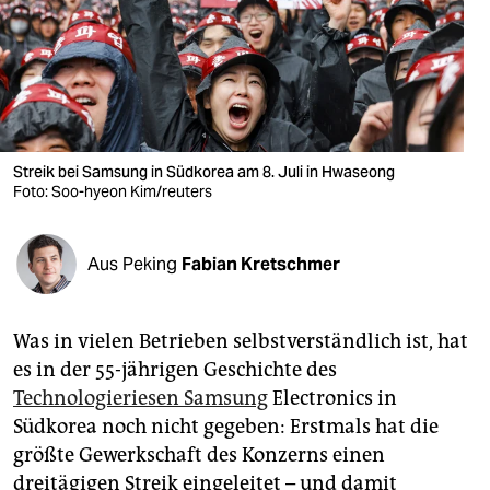
berlin
nord
wahrheit
verlag
Streik bei Samsung in Südkorea am 8. Juli in Hwaseong
verlag
Foto: Soo-hyeon Kim/reuters
veranstaltungen
Aus Peking
Fabian Kretschmer
shop
fragen & hilfe
Was in vielen Betrieben selbstverständlich ist, hat
unterstützen
es in der 55-jährigen Geschichte des
Technologieriesen Samsung
Electronics in
abo
Südkorea noch nicht gegeben: Erstmals hat die
genossenschaft
größte Gewerkschaft des Konzerns einen
dreitägigen Streik eingeleitet – und damit