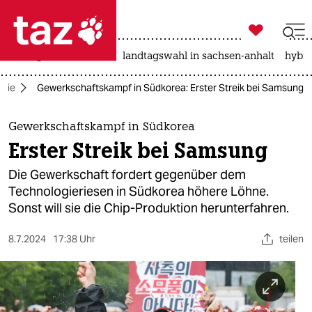

taz zahl ich
niedrigwasser
rente
landtagswahl in sachsen-anhalt
hybri

taz zahl ich
mie
Gewerkschaftskampf in Südkorea: Erster Streik bei Samsung
taz zahl ich
themen
Gewerkschaftskampf in Südkorea
Erster Streik bei Samsung
politik
Die Gewerkschaft fordert gegenüber dem
öko
Technologieriesen in Südkorea höhere Löhne.
Sonst will sie die Chip-Produktion herunterfahren.
gesellschaft
8.7.2024
17:38 Uhr
teilen
kultur
sport