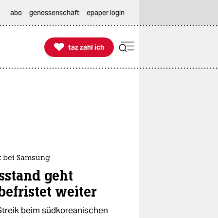
abo
genossenschaft
epaper login

taz zahl ich
taz zahl ich
ik bei Samsung
sstand geht
befristet weiter
Streik beim südkoreanischen