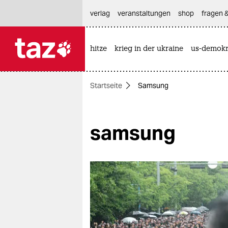
hautnavigation anspringen
hauptinhalt anspringen
footer anspringen
verlag
veranstaltungen
shop
fragen &
hitze
krieg in der ukraine
us-demokr

taz zahl ich
taz zahl ich
Startseite
Samsung
themen
politik
samsung
öko
gesellschaft
kultur
sport