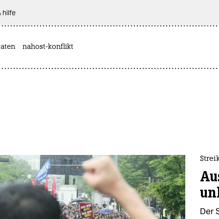
 hilfe
aten
nahost-konflikt
Stre
Au
un
Der 