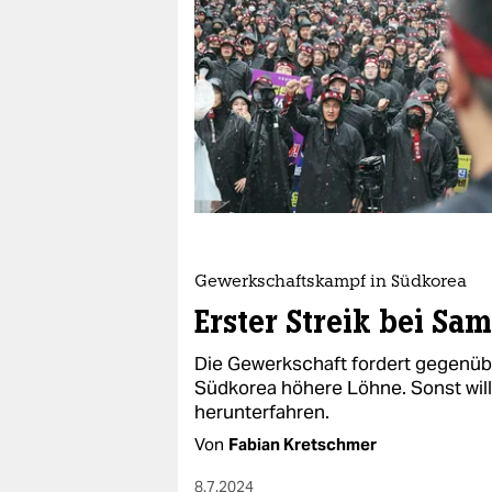
berlin
nord
wahrheit
verlag
verlag
veranstaltungen
shop
Gewerkschaftskampf in Südkorea
Erster Streik bei Sa
fragen & hilfe
Die Gewerkschaft fordert gegenüb
unterstützen
Südkorea höhere Löhne. Sonst will
herunterfahren.
abo
Von
Fabian Kretschmer
genossenschaft
8.7.2024