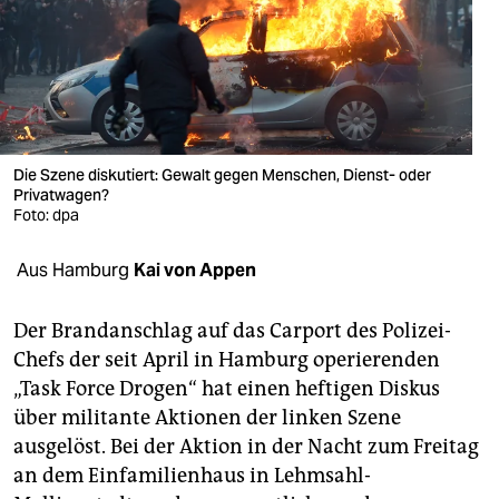
berlin
nord
wahrheit
verlag
Die Szene diskutiert: Gewalt gegen Menschen, Dienst- oder
Privatwagen?
verlag
Foto: dpa
veranstaltungen
Aus Hamburg
Kai von Appen
shop
fragen & hilfe
Der Brandanschlag auf das Carport des Polizei-
Chefs der seit April in Hamburg operierenden
unterstützen
„Task Force Drogen“ hat einen heftigen Diskus
über militante Aktionen der linken Szene
abo
ausgelöst. Bei der Aktion in der Nacht zum Freitag
genossenschaft
an dem Einfamilienhaus in Lehmsahl-