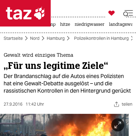

taz zahl ich
katzen
usa unter trump
hitze
niedrigwasser
landtagswahl

taz zahl ich
Startseite
Nord
Hamburg
Polizeikontrollen in Hamburg
taz zahl ich
themen
Gewalt wird einziges Thema
„Für uns legitime Ziele“
politik
Der Brandanschlag auf die Autos eines Polizisten
öko
hat eine Gewalt-Debatte ausgelöst – und die
rassistischen Kontrollen in den Hintergrund gerückt
gesellschaft
27.9.2016
11:42 Uhr
teilen
kultur
sport