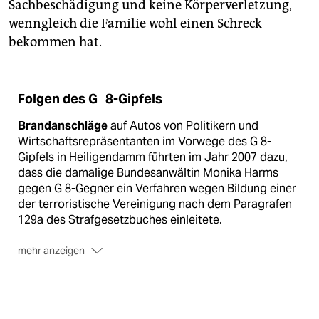
Sachbeschädigung und keine Körperverletzung,
wenngleich die Familie wohl einen Schreck
bekommen hat.
Folgen des G 8-Gipfels
Brandanschläge
auf Autos von Politikern und
Wirtschaftsrepräsentanten im Vorwege des G 8-
Gipfels in Heiligendamm führten im Jahr 2007 dazu,
dass die damalige Bundesanwältin Monika Harms
gegen G 8-Gegner ein Verfahren wegen Bildung einer
der terroristische Vereinigung nach dem Paragrafen
129a des Strafgesetzbuches einleitete.
mehr anzeigen
In der Folge
kam es zu Observationen, Telefon- und
flächendeckender Postüberwachung sowie der
Verwanzung von Wohnungen.