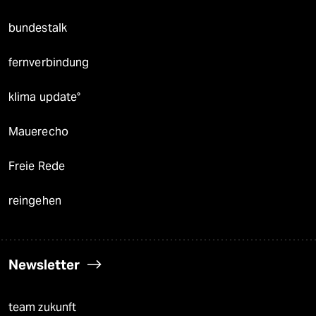
bundestalk
fernverbindung
klima update°
Mauerecho
Freie Rede
reingehen
Newsletter
team zukunft