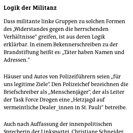
Der Bundesgerichtshof
stufte Ende 2007 das 129a-
Logik der Militanz
Verfahren als rechtswidrig ein. Bloße
Sachbeschädigungen könnten die
Dass militante linke Gruppen zu solchen Formen
Gesellschaftsordnung nicht erschüttern.
des „Widerstandes gegen die herrschenden
Verhältnisse“ greifen, ist aus deren Logik
erklärbar. In einem Bekennerschreiben zu der
Brandstiftung heißt es: „Täter haben Namen und
Adressen.“
Häuser und Autos von Polizeiführern seien „für
uns legitime Ziele“. Den Polizeichef bezeichnen die
Briefschreiber als „Menschenjäger“, der als Leiter
der Task Force Drogen eine „Hetzjagd auf
vermeintliche Dealer_innen in St. Pauli“ betreibe.
Auch nach Auffassung der innenpolitischen
Sprecherin der Linkspartei, Christiane Schneider,