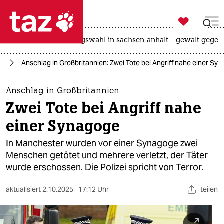

taz zahl ich
hitze
surfen
landtagswahl in sachsen-anhalt
gewalt gegen

taz zahl ich
us
Anschlag in Großbritannien: Zwei Tote bei Angriff nahe einer Sy
taz zahl ich
themen
Anschlag in Großbritannien
Zwei Tote bei Angriff nahe
politik
einer Synagoge
öko
In Manchester wurden vor einer Synagoge zwei
Menschen getötet und mehrere verletzt, der Täter
gesellschaft
wurde erschossen. Die Polizei spricht von Terror.
kultur
aktualisiert
2.10.2025
17:12 Uhr
teilen
sport