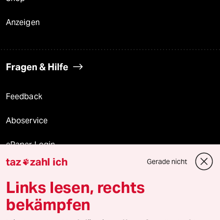
Anzeigen
Fragen & Hilfe
Feedback
Aboservice
ePaper Login
taz
zahl ich
Gerade nicht

Downloads für Abonnierende
Links lesen, rechts
bekämpfen
© 2026 taz Verlags und Vertriebs GmbH