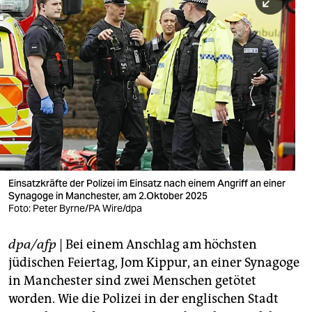
berlin
nord
wahrheit
verlag
verlag
veranstaltungen
shop
Einsatzkräfte der Polizei im Einsatz nach einem Angriff an einer
Synagoge in Manchester, am 2.Oktober 2025
fragen & hilfe
Foto: Peter Byrne/PA Wire/dpa
unterstützen
dpa/afp
| Bei einem Anschlag am höchsten
abo
jüdischen Feiertag, Jom Kippur, an einer Synagoge
in Manchester sind zwei Menschen getötet
genossenschaft
worden. Wie die Polizei in der englischen Stadt