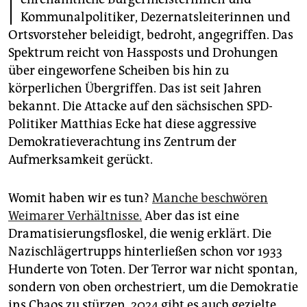
I
epaper login
Kommunalpolitiker, Dezernatsleiterinnen und
Ortsvorsteher beleidigt, bedroht, angegriffen. Das
Spektrum reicht von Hassposts und Drohungen
über eingeworfene Scheiben bis hin zu
körperlichen Übergriffen. Das ist seit Jahren
bekannt. Die Attacke auf den sächsischen SPD-
Politiker Matthias Ecke hat diese aggressive
Demokratieverachtung ins Zentrum der
Aufmerksamkeit gerückt.
Womit haben wir es tun?
Manche beschwören
Weimarer Verhältnisse.
Aber das ist eine
Dramatisierungsfloskel, die wenig erklärt. Die
Nazischlägertrupps hinterließen schon vor 1933
Hunderte von Toten. Der Terror war nicht spontan,
sondern von oben orchestriert, um die Demokratie
ins Chaos zu stürzen. 2024 gibt es auch gezielte