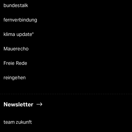
bundestalk
fernverbindung
klima update°
Mauerecho
Freie Rede
reingehen
Newsletter
team zukunft