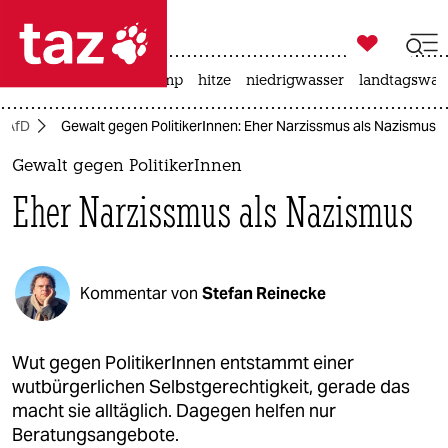

taz zahl ich
katzen
usa unter trump
hitze
niedrigwasser
landtagswahl

taz zahl ich
AfD
Gewalt gegen PolitikerInnen: Eher Narzissmus als Nazismus
taz zahl ich
Gewalt gegen PolitikerInnen
themen
Eher Narzissmus als Nazismus
politik
öko
Kommentar von
Stefan Reinecke
gesellschaft
kultur
Wut gegen PolitikerInnen entstammt einer
wutbürgerlichen Selbstgerechtigkeit, gerade das
sport
macht sie alltäglich. Dagegen helfen nur
Beratungsangebote.