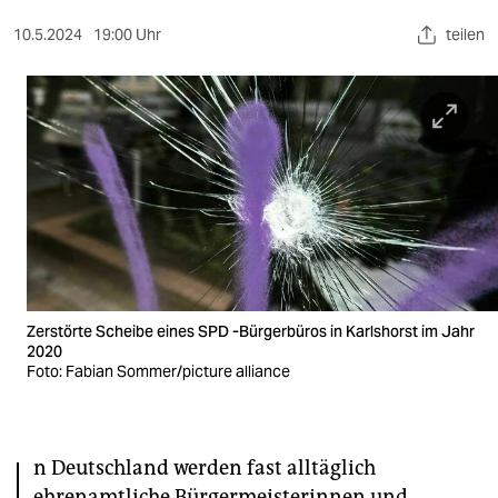
berlin
10.5.2024
19:00 Uhr
teilen
nord
wahrheit
verlag
verlag
veranstaltungen
shop
fragen & hilfe
Zerstörte Scheibe eines SPD -Bürgerbüros in Karlshorst im Jahr
2020
unterstützen
Foto: Fabian Sommer/picture alliance
abo
genossenschaft
n Deutschland werden fast alltäglich
ehrenamtliche Bürgermeisterinnen und