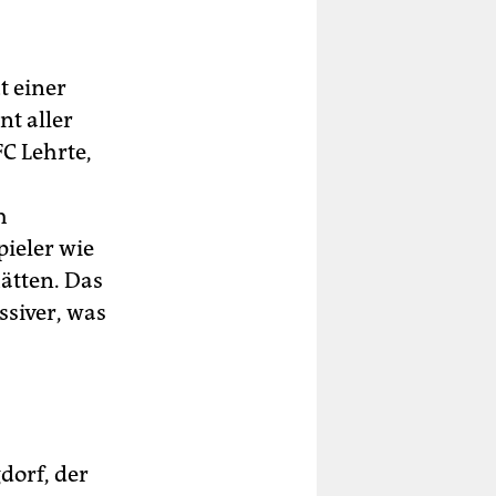
t einer
nt aller
C Lehrte,
h
pieler wie
ätten. Das
siver, was
dorf, der