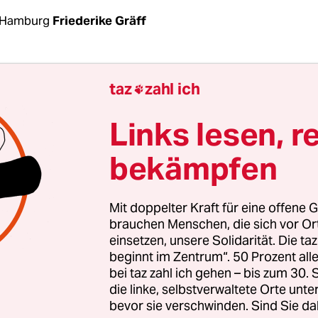
 Hamburg
Friederike Gräff
n Fußballspiel der C-Jugend im niedersächsisch
taz
zahl ich

 Samstag eskaliert ist, ermittelt nun die Polize
er Körperverletzung. Spieler des TSV Burgdorf ha
Links lesen, r
n vom gegnerischen FC Lehrte zu Boden geschlag
bekämpfen
en Liegenden mit Stollenschuhen eingetreten. D
rankenhaus eingeliefert. Es ist ein weiterer Fall 
rum, ob der Amateurfußball immer häufiger Sc
Mit doppelter Kraft für eine offene G
 wird.
brauchen Menschen, die sich vor O
einsetzen, unsere Solidarität. Die ta
beginnt im Zentrum“. 50 Prozent a
gen war im aktuellen Fall ein Foul eines Spielers
bei taz zahl ich gehen – bis zum 30
der Lehrter Spieler reagierte mit einem Revanchef
die linke, selbstverwaltete Orte unte
ich die Burgdorfer Spieler auf ihn stürzten. „Die
bevor sie verschwinden. Sind Sie da