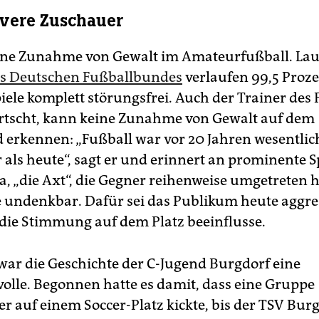
vere Zuschauer
eine Zunahme von Gewalt im Amateurfußball. Lau
des Deutschen Fußballbundes
verlaufen 99,5 Proze
ele komplett störungsfrei. Auch der Trainer des F
tscht, kann keine Zunahme von Gewalt auf dem
d erkennen: „Fußball war vor 20 Jahren wesentlic
 als heute“, sagt er und erinnert an prominente S
a, „die Axt“, die Gegner reihenweise umgetreten h
 undenkbar. Dafür sei das Publikum heute aggres
ie Stimmung auf dem Platz beeinflusse.
 war die Geschichte der C-Jugend Burgdorf eine
olle. Begonnen hatte es damit, dass eine Gruppe
r auf einem Soccer-Platz kickte, bis der TSV Burg