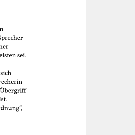
om
 Sprecher
ner
isten sei.
 sich
precherin
Übergriff
st.
rdnung“,