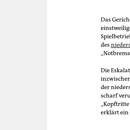
Das Gerich
einstweili
Spielbetrie
des
nieder
„Notbremse“
Die Eskalat
inzwischen 
der nieder
scharf veru
„Kopftritt
erklärt ein