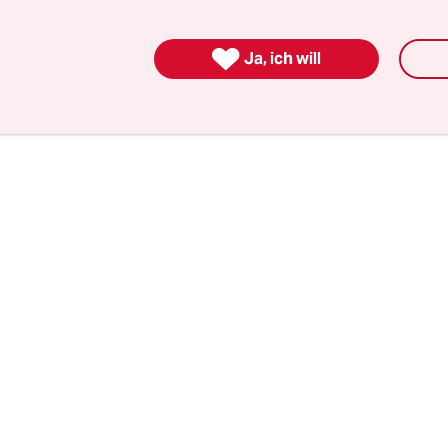
 der TSV Burgdorf ist offenkundig völlig außer K
schreckendes und geradewegs kriminelles Gewalt

Ja, ich will
 der Stellungnahme des Kreissportgerichts, das di
che Allgemeine Zeitung
zitiert.