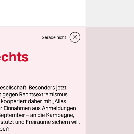
en
Gerade nicht
i wegen
tten einen
echts
en und auf
er Junge
in einer
hauplatz
esellschaft! Besonders jetzt
rt gegen Rechtsextremismus
z kooperiert daher mit „Alles
ller Einnahmen aus Anmeldungen
 von
. September – an die Kampagne,
oul,
rstützt und Freiräume sichern will,
bei?