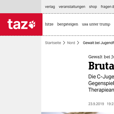
hautnavigation anspringen
hauptinhalt anspringen
footer anspringen
verlag
veranstaltungen
shop
fragen &
hitze
bergsteigen
usa unter trump

taz zahl ich
taz zahl ich
Startseite
Nord
Gewalt bei Jugendf
themen
politik
Gewalt bei J
Bruta
öko
Die C-Juge
gesellschaft
Gegenspiele
Therapiean
kultur
sport
23.9.2019
19:2