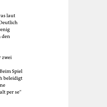
as laut
Deutlich
wenig
n den
r zwei
 Beim Spiel
h beleidigt
ine
lt per se“