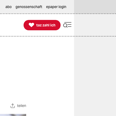
abo
genossenschaft
epaper login

taz zahl ich
taz zahl ich
teilen