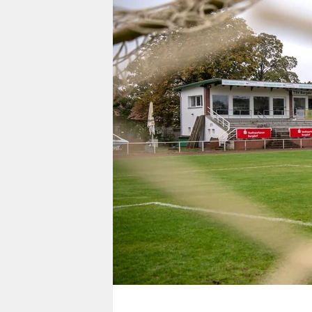
berlin
nord
wahrheit
verlag
verlag
veranstaltungen
shop
fragen & hilfe
unterstützen
abo
genossenschaft