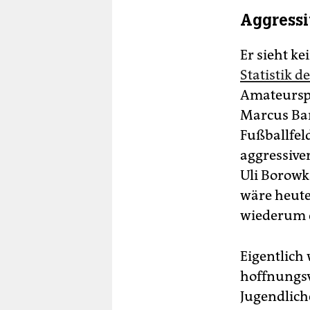
Aggressi
Er sieht k
Statistik 
Amateurspi
Marcus Bar
Fußballfel
aggressiver
Uli Borowk
wäre heute
wiederum d
Eigentlich
hoffnungsv
Jugendliche