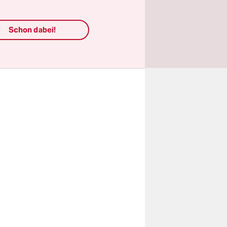
ontrolle
potenzial“,
Schon dabei!
e