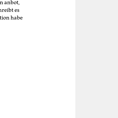
en anbot,
hreibt es
ation habe