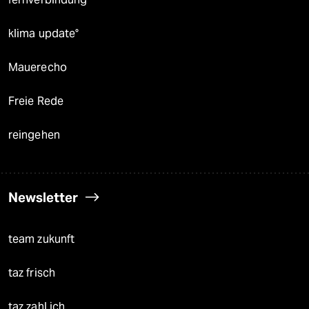
klima update°
Mauerecho
Freie Rede
reingehen
Newsletter
team zukunft
taz frisch
taz zahl ich