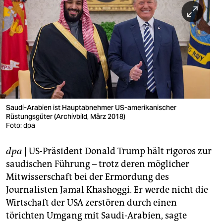
berlin
nord
wahrheit
verlag
verlag
veranstaltungen
Saudi-Arabien ist Hauptabnehmer US-amerikanischer
Rüstungsgüter (Archivbild, März 2018)
Foto: dpa
shop
fragen & hilfe
dpa
| US-Präsident Donald Trump hält rigoros zur
saudischen Führung – trotz deren möglicher
unterstützen
Mitwisserschaft bei der Ermordung des
abo
Journalisten Jamal Khashoggi. Er werde nicht die
Wirtschaft der USA zerstören durch einen
genossenschaft
törichten Umgang mit Saudi-Arabien, sagte