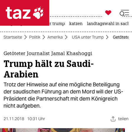

taz zahl ich
bergsteigen
usa unter trump
katzen
landtagswahl in sachs

taz zahl ich
Startseite
Politik
Amerika
USA unter Trump
Getöteter
taz zahl ich
themen
Getöteter Journalist Jamal Khashoggi
Trump hält zu Saudi-
politik
Arabien
öko
Trotz der Hinweise auf eine mögliche Beteiligung
der saudischen Führung an dem Mord will der US-
gesellschaft
Präsident die Partnerschaft mit dem Königreich
nicht aufgeben.
kultur
sport
21.11.2018
10:31 Uhr
teilen