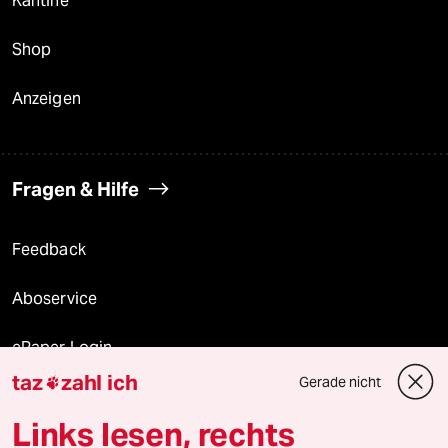
Kantine
Shop
Anzeigen
Fragen & Hilfe
Feedback
Aboservice
ePaper Login
taz
zahl ich
Gerade nicht

Downloads für Abonnierende
Links lesen, rechts