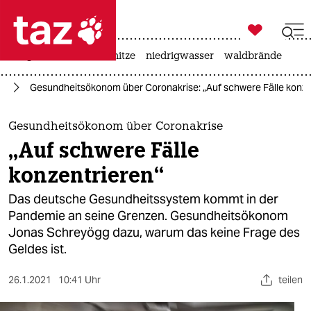

taz zahl ich
krieg in der ukraine
hitze
niedrigwasser
waldbrände

taz zahl ich
us
Gesundheitsökonom über Coronakrise: „Auf schwere Fälle konze
taz zahl ich
themen
Gesundheitsökonom über Coronakrise
„Auf schwere Fälle
politik
konzentrieren“
öko
Das deutsche Gesundheitssystem kommt in der
Pandemie an seine Grenzen. Gesundheitsökonom
gesellschaft
Jonas Schreyögg dazu, warum das keine Frage des
Geldes ist.
kultur
sport
26.1.2021
10:41 Uhr
teilen