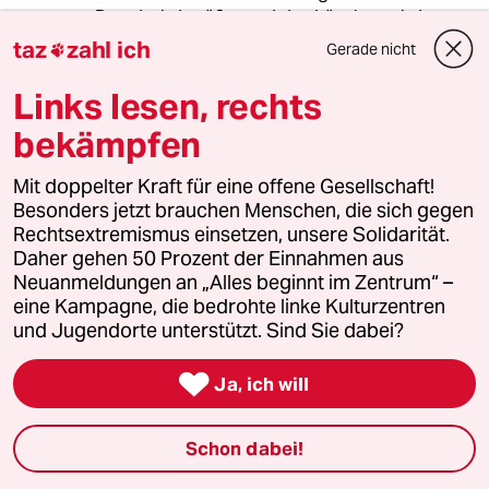
Brand wird größer und das Löschen wird
teurer, das ist alles.
taz
zahl ich
Gerade nicht

Links lesen, rechts
05653 (Profil gelöscht)
0G
bekämpfen
26.01.2021
,
13:14 Uhr
Gesundheitsämter gehören wohl nicht zum
Mit doppelter Kraft für eine offene Gesellschaft!
Gesundheitssystem. Die waren schon mit
Besonders jetzt brauchen Menschen, die sich gegen
Beginn der Pandemie an ihrer Grenze.
Rechtsextremismus einsetzen, unsere Solidarität.
Daher gehen 50 Prozent der Einnahmen aus
Neuanmeldungen an „Alles beginnt im Zentrum“ –
eine Kampagne, die bedrohte linke Kulturzentren
06438 (Profil gelöscht)
0G
und Jugendorte unterstützt. Sind Sie dabei?
26.01.2021
,
11:55 Uhr
""Warum ist es denn so kompliziert, mehr

Ja, ich will
Krankenpflegerinnen und Pfleger
einzustellen?""
Schon dabei!
==