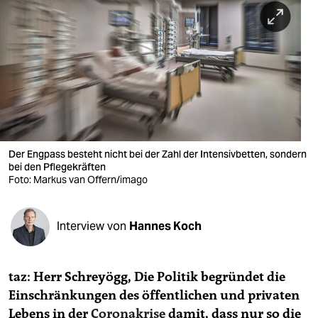
berlin
nord
wahrheit
verlag
verlag
veranstaltungen
Der Engpass besteht nicht bei der Zahl der Intensivbetten, sondern
bei den Pflegekräften
Foto: Markus van Offern/imago
shop
fragen & hilfe
Interview von
Hannes Koch
unterstützen
abo
taz: Herr Schreyögg, Die Politik begründet die
genossenschaft
Einschränkungen des öffentlichen und privaten
Lebens in der
Coronakrise
damit, dass nur so die