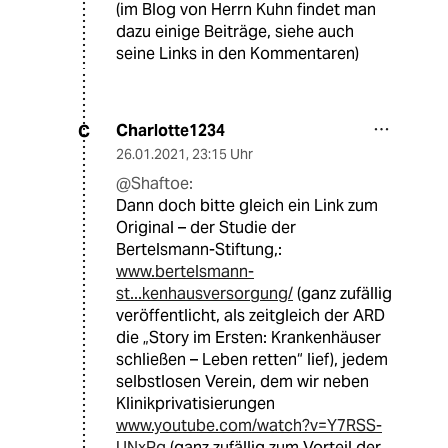
(im Blog von Herrn Kuhn findet man
dazu einige Beiträge, siehe auch
seine Links in den Kommentaren)
Charlotte1234
C
26.01.2021
,
23:15 Uhr
@Shaftoe:
Dann doch bitte gleich ein Link zum
Original – der Studie der
Bertelsmann-Stiftung,:
www.bertelsmann-
st...kenhausversorgung/
(ganz zufällig
veröffentlicht, als zeitgleich der ARD
die „Story im Ersten: Krankenhäuser
schließen – Leben retten“ lief), jedem
selbstlosen Verein, dem wir neben
Klinikprivatisierungen
www.youtube.com/watch?v=Y7RSS-
UNxPg
(ganz zufällig zum Vorteil der