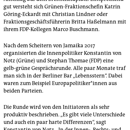
gut versteht sich Grünen-Fraktionschefin Katrin
Göring-Eckardt mit Christian Lindner oder
Fraktionsgeschäftsführerin Britta Haßelmann mit
ihrem FDP-Kollegen Marco Buschmann.
Nach dem Scheitern von Jamaika 2017
organisierten die Innenpolitiker Konstantin von
Notz (Grüne) und Stephan Thomae (FDP) eine
gelb-grüne Gesprächsrunde. Alle paar Monate traf
man sich in der Berliner Bar „Lebensstern“. Dabei
waren zum Beispiel Eu­ro­pa­po­li­ti­ke­r*in­nen aus
beiden Parteien.
Die Runde wird von den Initiatoren als sehr
produktiv beschrieben. „Es gibt viele Unterschiede
und auch ein paar harte Differenzen“, sagt
Konstantin von Notz. „In der Innen-, Rechts- und