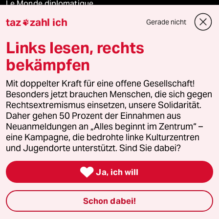
Le Monde diplomatique
taz
zahl ich
Gerade nicht

taz Archiv
Links lesen, rechts
bekämpfen
Mehr taz Angebote
Mit doppelter Kraft für eine offene Gesellschaft!
Besonders jetzt brauchen Menschen, die sich gegen
Reisen
Rechtsextremismus einsetzen, unsere Solidarität.
Daher gehen 50 Prozent der Einnahmen aus
Neuanmeldungen an „Alles beginnt im Zentrum“ –
Kantine
eine Kampagne, die bedrohte linke Kulturzentren
und Jugendorte unterstützt. Sind Sie dabei?
Shop

Ja, ich will
Anzeigen
Schon dabei!