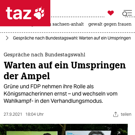

taz zahl ich
hitze
landtagswahl in sachsen-anhalt
gewalt gegen frauen

taz zahl ich
25
Gespräche nach Bundestagswahl: Warten auf ein Umspringen d
taz zahl ich
themen
Gespräche nach Bundestagswahl
Warten auf ein Umspringen
politik
der Ampel
öko
Grüne und FDP nehmen ihre Rolle als
Königsmacherinnen ernst – und wechseln vom
gesellschaft
Wahlkampf- in den Verhandlungsmodus.
kultur
27.9.2021
18:04 Uhr
teilen
sport