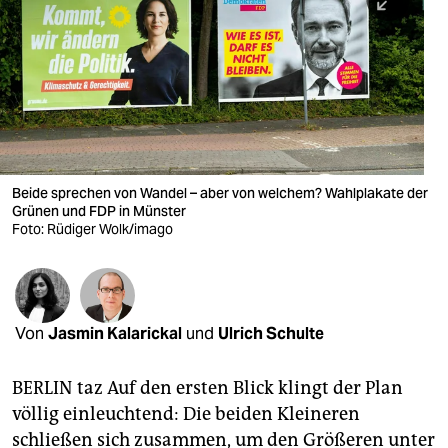
berlin
nord
wahrheit
verlag
verlag
Beide sprechen von Wandel – aber von welchem? Wahlplakate der
Grünen und FDP in Münster
veranstaltungen
Foto: Rüdiger Wolk/imago
shop
fragen & hilfe
unterstützen
Von
Jasmin Kalarickal
und
Ulrich Schulte
abo
BERLIN taz Auf den ersten Blick klingt der Plan
völlig einleuchtend: Die beiden Kleineren
genossenschaft
schließen sich zusammen, um den Größeren unter