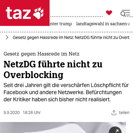

taz zahl ich
nahost-konflikt
usa unter trump
landtagswahl in sachsen-an

taz zahl ich
nd
Gesetz gegen Hassrede im Netz: NetzDG führte nicht zu Overbl
taz zahl ich
themen
Gesetz gegen Hassrede im Netz
NetzDG führte nicht zu
politik
Overblocking
öko
Seit drei Jahren gilt die verschärfen Löschpflicht für
Facebook und andere Netzwerke. Befürchtungen
gesellschaft
der Kritiker haben sich bisher nicht realisiert.
kultur
9.9.2020
18:26 Uhr
teilen
sport