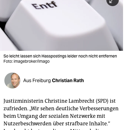
berlin
nord
wahrheit
verlag
verlag
So leicht lassen sich Hasspostings leider noch nicht entfernen
Foto: imagebroker/imago
veranstaltungen
shop
Aus Freiburg
Christian Rath
fragen & hilfe
unterstützen
Justizministerin Christine Lambrecht (SPD) ist
zufrieden. „Wir sehen deutliche Verbesserungen
abo
beim Umgang der sozialen Netzwerke mit
genossenschaft
Nutzerbeschwerden über strafbare Inhalte.“