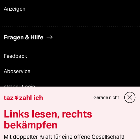
Anzeigen
Fragen & Hilfe
Feedback
Aboservice
ePaper Login
taz
zahl ich
Gerade nicht

Downloads für Abonnierende
Links lesen, rechts
bekämpfen
© 2026 taz Verlags und Vertriebs GmbH
Alle Rechte vorbehalten. Bei rechtlichen Fragen oder für Genehmigungen
Mit doppelter Kraft für eine offene Gesellschaft!