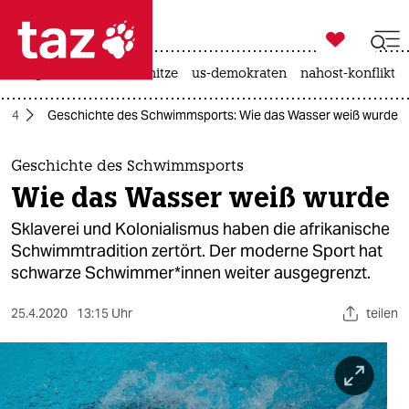

taz zahl ich
krieg in der ukraine
hitze
us-demokraten
nahost-konflikt

taz zahl ich
2024
Geschichte des Schwimmsports: Wie das Wasser weiß wurde
taz zahl ich
themen
Geschichte des Schwimmsports
Wie das Wasser weiß wurde
politik
Sklaverei und Kolonialismus haben die afrikanische
öko
Schwimmtradition zertört. Der moderne Sport hat
schwarze Schwimmer*innen weiter ausgegrenzt.
gesellschaft
25.4.2020
13:15 Uhr
teilen
kultur
sport