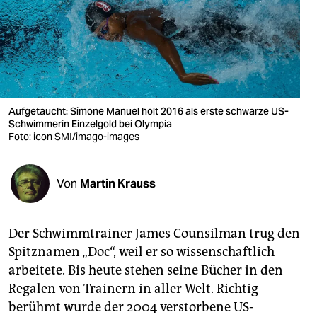
berlin
nord
wahrheit
verlag
Aufgetaucht: Simone Manuel holt 2016 als erste schwarze US-
verlag
Schwimmerin Einzelgold bei Olympia
Foto: icon SMI/imago-images
veranstaltungen
shop
Von
Martin Krauss
fragen & hilfe
Der Schwimmtrainer James Counsilman trug den
unterstützen
Spitznamen „Doc“, weil er so wissenschaftlich
abo
arbeitete. Bis heute stehen seine Bücher in den
Regalen von Trainern in aller Welt. Richtig
genossenschaft
berühmt wurde der 2004 verstorbene US-