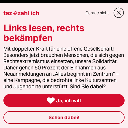
taz
zahl ich
Gerade nicht

Podcast
Links lesen, rechts
bekämpfen
bundestalk
Mit doppelter Kraft für eine offene Gesellschaft!
fernverbindung
Besonders jetzt brauchen Menschen, die sich gegen
Rechtsextremismus einsetzen, unsere Solidarität.
Daher gehen 50 Prozent der Einnahmen aus
klima update°
Neuanmeldungen an „Alles beginnt im Zentrum“ –
eine Kampagne, die bedrohte linke Kulturzentren
Mauerecho
und Jugendorte unterstützt. Sind Sie dabei?
Freie Rede

Ja, ich will
reingehen
Schon dabei!