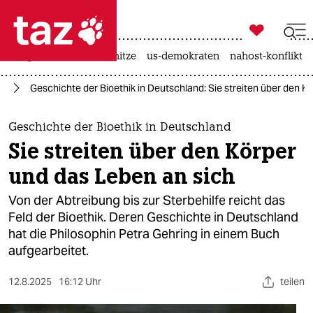

taz zahl ich
krieg in der ukraine
hitze
us-demokraten
nahost-konflikt

taz zahl ich
ch
Geschichte der Bioethik in Deutschland: Sie streiten über den K
taz zahl ich
themen
Geschichte der Bioethik in Deutschland
Sie streiten über den Körper
politik
und das Leben an sich
öko
Von der Abtreibung bis zur Sterbehilfe reicht das
Feld der Bioethik. Deren Geschichte in Deutschland
gesellschaft
hat die Philosophin Petra Gehring in einem Buch
aufgearbeitet.
kultur
sport
12.8.2025
16:12 Uhr
teilen