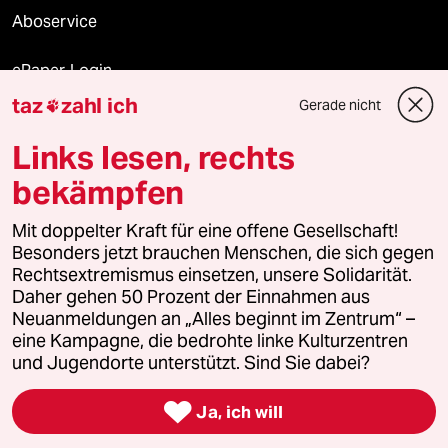
Aboservice
ePaper Login
taz
zahl ich
Gerade nicht

Downloads für Abonnierende
Links lesen, rechts
bekämpfen
© 2026 taz Verlags und Vertriebs GmbH
Mit doppelter Kraft für eine offene Gesellschaft!
Alle Rechte vorbehalten. Bei rechtlichen Fragen oder für Genehmigungen
wenden Sie sich bitte an
lizenzen@taz.de
Besonders jetzt brauchen Menschen, die sich gegen
Rechtsextremismus einsetzen, unsere Solidarität.
Daher gehen 50 Prozent der Einnahmen aus
Feedback
Redaktionsstatut
Kommune-Richtlinien
KI-
Neuanmeldungen an „Alles beginnt im Zentrum“ –
eine Kampagne, die bedrohte linke Kulturzentren
Leitlinie
Informant
Datenschutz
Impressum
AGB
und Jugendorte unterstützt. Sind Sie dabei?
Seitenwende
Einwilligungen widerrufen (Ads)

Ja, ich will