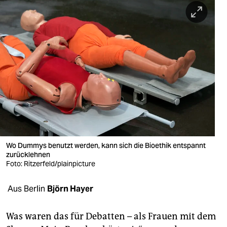
berlin
nord
wahrheit
verlag
verlag
veranstaltungen
shop
Wo Dummys benutzt werden, kann sich die Bioethik entspannt
fragen & hilfe
zurücklehnen
Foto: Ritzerfeld/plainpicture
unterstützen
Aus Berlin
Björn Hayer
abo
genossenschaft
Was waren das für Debatten – als Frauen mit dem