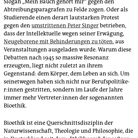
epaper login
Slogan „Mein Bauch gehört mir“ gegen den
Abtreibungsparagrafen zu Felde zogen. Oder als
Studierende einen derart lautstarken Protest
gegen den
umstrittenen Peter Singer
betrieben,
dass der Intellektuelle wegen seiner Erwägung,
Neugeborene mit Behinderungen zu töten
, aus
Veranstaltungen ausgeladen wurde. Warum diese
Debatten nach 1945 so massive Resonanz
erzeugten, liegt nicht zuletzt an ihrem
Gegenstand: dem Körper, dem Leben an sich. Um
seinetwegen haben sich nicht nur Be­rufs­po­li­ti­ke­
r:in­nen gestritten, sondern im Laufe der Jahre
immer mehr Ver­tre­te­r:in­nen der sogenannten
Bioethik.
Bioethik ist eine Querschnittsdisziplin der
Naturwissenschaft, Theologie und Philosophie, die