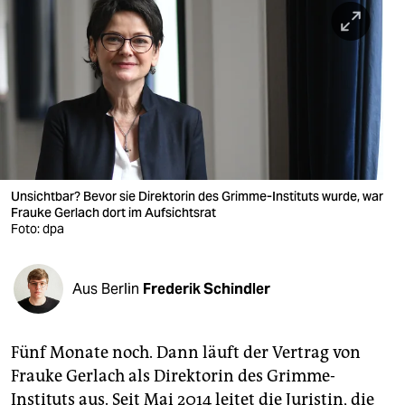
berlin
nord
wahrheit
verlag
verlag
veranstaltungen
Unsichtbar? Bevor sie Direktorin des Grimme-Instituts wurde, war
Frauke Gerlach dort im Aufsichtsrat
shop
Foto: dpa
fragen & hilfe
Aus Berlin
Frederik Schindler
unterstützen
abo
Fünf Monate noch. Dann läuft der Vertrag von
genossenschaft
Frauke Gerlach als Direktorin des Grimme-
Instituts aus. Seit Mai 2014 leitet die Juristin, die