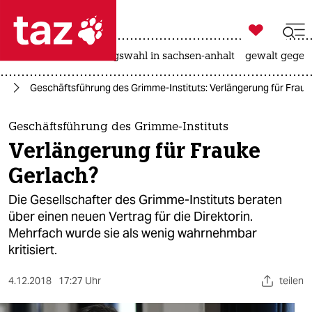

taz zahl ich
hitze
surfen
landtagswahl in sachsen-anhalt
gewalt gegen

taz zahl ich
en
Geschäftsführung des Grimme-Instituts: Verlängerung für Frauk
taz zahl ich
themen
Geschäftsführung des Grimme-Instituts
Verlängerung für Frauke
politik
Gerlach?
öko
Die Gesellschafter des Grimme-Instituts beraten
über einen neuen Vertrag für die Direktorin.
gesellschaft
Mehrfach wurde sie als wenig wahrnehmbar
kritisiert.
kultur
sport
4.12.2018
17:27 Uhr
teilen