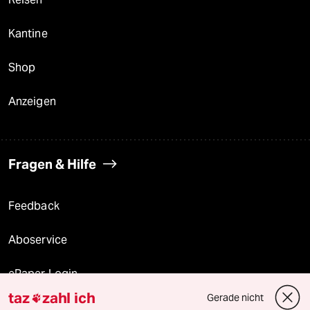
Kantine
Shop
Anzeigen
Fragen & Hilfe
Feedback
Aboservice
ePaper Login
taz
zahl ich
Gerade nicht

Downloads für Abonnierende