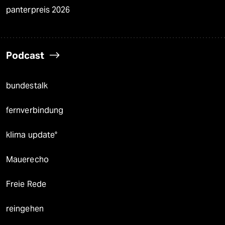
panterpreis 2026
Podcast
bundestalk
fernverbindung
klima update°
Mauerecho
Freie Rede
reingehen