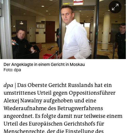
berlin
nord
wahrheit
verlag
verlag
veranstaltungen
Der Angeklagte in einem Gericht in Moskau
Foto: dpa
shop
dpa
| Das Oberste Gericht Russlands hat ein
fragen & hilfe
umstrittenes Urteil gegen Oppositionsführer
unterstützen
Alexej Nawalny aufgehoben und eine
Wiederaufnahme des Betrugsverfahrens
abo
angeordnet. Es folgte damit nur teilweise einem
genossenschaft
Urteil des Europäischen Gerichtshofs für
Menschenrechte, der die Einstellung des