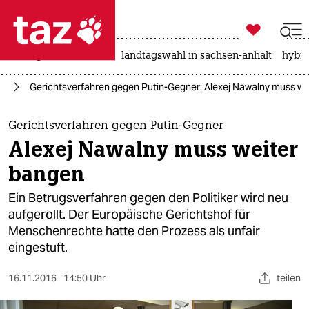

taz zahl ich
niedrigwasser
rente
landtagswahl in sachsen-anhalt
hybri

taz zahl ich
pa
Gerichtsverfahren gegen Putin-Gegner: Alexej Nawalny muss we
taz zahl ich
themen
Gerichtsverfahren gegen Putin-Gegner
Alexej Nawalny muss weiter
politik
bangen
öko
Ein Betrugsverfahren gegen den Politiker wird neu
aufgerollt. Der Europäische Gerichtshof für
gesellschaft
Menschenrechte hatte den Prozess als unfair
eingestuft.
kultur
sport
16.11.2016
14:50 Uhr
teilen