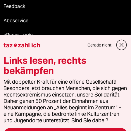
Feedback
Aboservice
ePaper Login
taz
zahl ich
Gerade nicht

Downloads für Abonnierende
Links lesen, rechts
bekämpfen
© 2026 taz Verlags und Vertriebs GmbH
Alle Rechte vorbehalten. Bei rechtlichen Fragen oder für Genehmigungen
Mit doppelter Kraft für eine offene Gesellschaft!
wenden Sie sich bitte an
lizenzen@taz.de
Besonders jetzt brauchen Menschen, die sich gegen
Rechtsextremismus einsetzen, unsere Solidarität.
Daher gehen 50 Prozent der Einnahmen aus
Feedback
Redaktionsstatut
Kommune-Richtlinien
KI-
Neuanmeldungen an „Alles beginnt im Zentrum“ –
eine Kampagne, die bedrohte linke Kulturzentren
Leitlinie
Informant
Datenschutz
Impressum
AGB
und Jugendorte unterstützt. Sind Sie dabei?