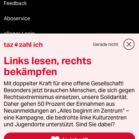
Feedback
Aboservice
ePaper Login
taz
zahl ich
Gerade nicht

Downloads für Abonnierende
Links lesen, rechts
bekämpfen
© 2026 taz Verlags und Vertriebs GmbH
Mit doppelter Kraft für eine offene Gesellschaft!
Alle Rechte vorbehalten. Bei rechtlichen Fragen oder für Genehmigungen
wenden Sie sich bitte an
lizenzen@taz.de
Besonders jetzt brauchen Menschen, die sich gegen
Rechtsextremismus einsetzen, unsere Solidarität.
Daher gehen 50 Prozent der Einnahmen aus
Feedback
Redaktionsstatut
Kommune-Richtlinien
KI-
Neuanmeldungen an „Alles beginnt im Zentrum“ –
eine Kampagne, die bedrohte linke Kulturzentren
Leitlinie
Informant
Datenschutz
Impressum
AGB
und Jugendorte unterstützt. Sind Sie dabei?
Seitenwende
Einwilligungen widerrufen (Ads)