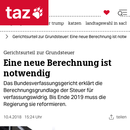

taz zahl ich
bergsteigen
usa unter trump
katzen
landtagswahl in sachs

taz zahl ich
ie
Gerichtsurteil zur Grundsteuer: Eine neue Berechnung ist notwe
taz zahl ich
themen
Gerichtsurteil zur Grundsteuer
Eine neue Berechnung ist
politik
notwendig
öko
Das Bundesverfassungsgericht erklärt die
Berechnungsgrundlage der Steuer für
gesellschaft
verfassungswidrig. Bis Ende 2019 muss die
Regierung sie reformieren.
kultur
sport
10.4.2018
15:24 Uhr
teilen