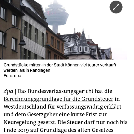
berlin
nord
wahrheit
verlag
verlag
veranstaltungen
Grundstücke mitten in der Stadt können viel teurer verkauft
werden, als in Randlagen
Foto: dpa
shop
fragen & hilfe
dpa
| Das Bundesverfassungsgericht hat die
Berechnungsgrundlage für die Grundsteuer
in
unterstützen
Westdeutschland für verfassungswidrig erklärt
abo
und dem Gesetzgeber eine kurze Frist zur
Neuregelung gesetzt. Die Steuer darf nur noch bis
genossenschaft
Ende 2019 auf Grundlage des alten Gesetzes