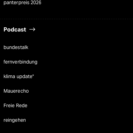
panterpreis 2026
Podcast
bundestalk
fernverbindung
klima update°
Mauerecho
Freie Rede
reingehen