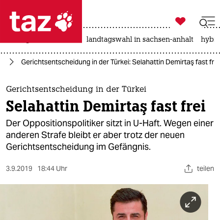

taz zahl ich
niedrigwasser
rente
landtagswahl in sachsen-anhalt
hybri

taz zahl ich
an
Gerichtsentscheidung in der Türkei: Selahattin Demirtaş fast frei
taz zahl ich
themen
Gerichtsentscheidung in der Türkei
Selahattin Demirtaş fast frei
politik
Der Oppositionspolitiker sitzt in U-Haft. Wegen einer
öko
anderen Strafe bleibt er aber trotz der neuen
Gerichtsentscheidung im Gefängnis.
gesellschaft
3.9.2019
18:44 Uhr
teilen
kultur
sport