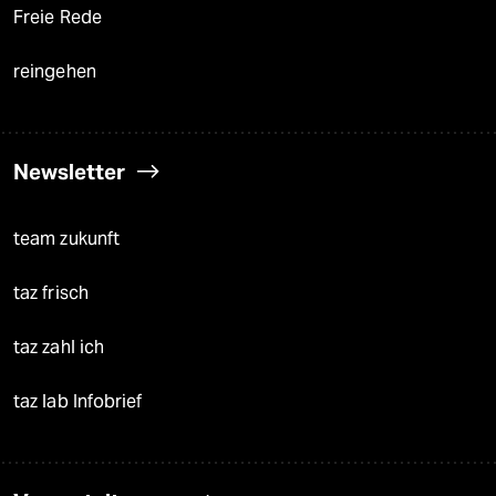
Freie Rede
reingehen
Newsletter
team zukunft
taz frisch
taz zahl ich
taz lab Infobrief