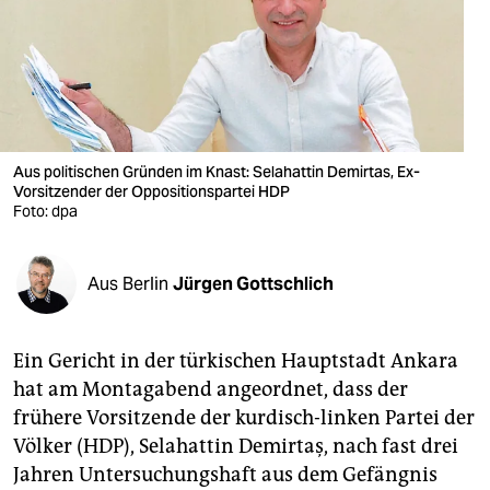
berlin
nord
wahrheit
verlag
Aus politischen Gründen im Knast: Selahattin Demirtas, Ex-
verlag
Vorsitzender der Oppositionspartei HDP
Foto: dpa
veranstaltungen
shop
Aus Berlin
Jürgen Gottschlich
fragen & hilfe
Ein Gericht in der türkischen Hauptstadt Ankara
unterstützen
hat am Montagabend angeordnet, dass der
abo
frühere Vorsitzende der kurdisch-linken Partei der
Völker (HDP), Selahattin Demirtaş, nach fast drei
genossenschaft
Jahren Untersuchungshaft aus dem Gefängnis