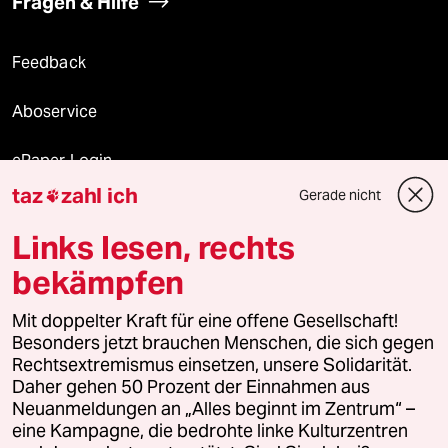
Fragen & Hilfe
Feedback
Aboservice
ePaper Login
taz
zahl ich
Gerade nicht

Downloads für Abonnierende
Links lesen, rechts
bekämpfen
© 2026 taz Verlags und Vertriebs GmbH
Mit doppelter Kraft für eine offene Gesellschaft!
Alle Rechte vorbehalten. Bei rechtlichen Fragen oder für Genehmigungen
wenden Sie sich bitte an
lizenzen@taz.de
Besonders jetzt brauchen Menschen, die sich gegen
Rechtsextremismus einsetzen, unsere Solidarität.
Daher gehen 50 Prozent der Einnahmen aus
Feedback
Redaktionsstatut
Kommune-Richtlinien
KI-
Neuanmeldungen an „Alles beginnt im Zentrum“ –
eine Kampagne, die bedrohte linke Kulturzentren
Leitlinie
Informant
Datenschutz
Impressum
AGB