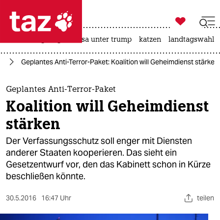

taz zahl ich
hitze
bergsteigen
usa unter trump
katzen
landtagswahl i

taz zahl ich
ng
Geplantes Anti-Terror-Paket: Koalition will Geheimdienst stärken
taz zahl ich
themen
Geplantes Anti-Terror-Paket
Koalition will Geheimdienst
politik
stärken
öko
Der Verfassungsschutz soll enger mit Diensten
anderer Staaten kooperieren. Das sieht ein
gesellschaft
Gesetzentwurf vor, den das Kabinett schon in Kürze
beschließen könnte.
kultur
sport
30.5.2016
16:47 Uhr
teilen