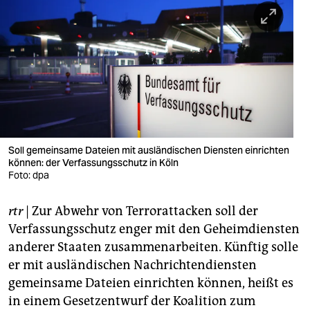
berlin
nord
wahrheit
verlag
verlag
veranstaltungen
Soll gemeinsame Dateien mit ausländischen Diensten einrichten
können: der Verfassungsschutz in Köln
shop
Foto: dpa
fragen & hilfe
rtr
| Zur Abwehr von Terrorattacken soll der
Verfassungsschutz enger mit den Geheimdiensten
unterstützen
anderer Staaten zusammenarbeiten. Künftig solle
abo
er mit ausländischen Nachrichtendiensten
gemeinsame Dateien einrichten können, heißt es
genossenschaft
in einem Gesetzentwurf der Koalition zum