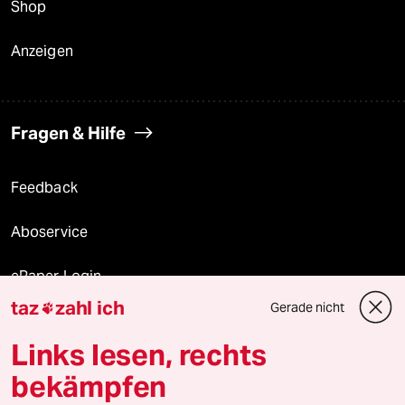
Shop
Anzeigen
Fragen & Hilfe
Feedback
Aboservice
ePaper Login
taz
zahl ich
Gerade nicht

Downloads für Abonnierende
Links lesen, rechts
bekämpfen
© 2026 taz Verlags und Vertriebs GmbH