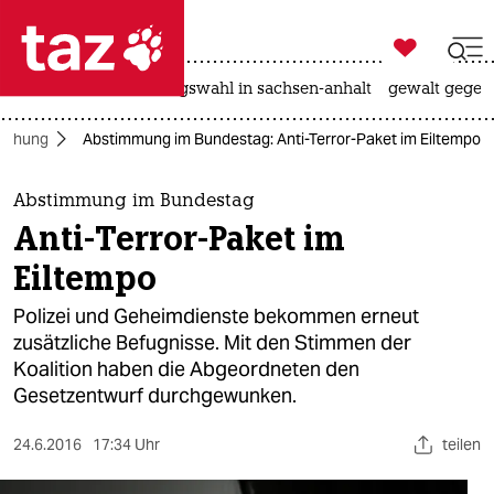

taz zahl ich
hitze
surfen
landtagswahl in sachsen-anhalt
gewalt gegen

taz zahl ich
achung
Abstimmung im Bundestag: Anti-Terror-Paket im Eiltempo
taz zahl ich
themen
Abstimmung im Bundestag
Anti-Terror-Paket im
politik
Eiltempo
öko
Polizei und Geheimdienste bekommen erneut
zusätzliche Befugnisse. Mit den Stimmen der
gesellschaft
Koalition haben die Abgeordneten den
Gesetzentwurf durchgewunken.
kultur
sport
24.6.2016
17:34 Uhr
teilen