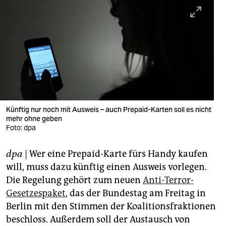
berlin
nord
wahrheit
verlag
verlag
veranstaltungen
Künftig nur noch mit Ausweis – auch Prepaid-Karten soll es nicht
mehr ohne geben
Foto: dpa
shop
fragen & hilfe
dpa
| Wer eine Prepaid-Karte fürs Handy kaufen
will, muss dazu künftig einen Ausweis vorlegen.
unterstützen
Die Regelung gehört zum neuen
Anti-Terror-
abo
Gesetzespaket
, das der Bundestag am Freitag in
Berlin mit den Stimmen der Koalitionsfraktionen
genossenschaft
beschloss. Außerdem soll der Austausch von