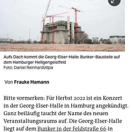
berlin
nord
wahrheit
verlag
verlag
Aufs Dach kommt die Georg-Elser-Halle: Bunker-Baustelle auf
dem Hamburger Heiligengeistfeld
veranstaltungen
Foto: Daniel Reinhardt/dpa
shop
Von
Frauke Hamann
fragen & hilfe
unterstützen
Bitte vormerken: Für Herbst 2022 ist ein Konzert
in der Georg-Elser-Halle in Hamburg angekündigt.
abo
Ganz beiläufig taucht der Name des neuen
Veranstaltungsraums auf. Die Georg-Elser-Halle
genossenschaft
liegt auf dem
Bunker in der Feldstraße 66
in