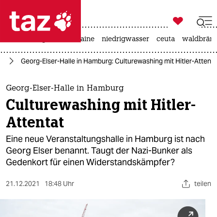

taz zahl ich
hitze
krieg in der ukraine
niedrigwasser
ceuta
waldbrän

taz zahl ich
us
Georg-Elser-Halle in Hamburg: Culturewashing mit Hitler-Attenta
taz zahl ich
themen
Georg-Elser-Halle in Hamburg
Culturewashing mit Hitler-
politik
Attentat
öko
Eine neue Veranstaltungshalle in Hamburg ist nach
Georg Elser benannt. Taugt der Nazi-Bunker als
gesellschaft
Gedenkort für einen Widerstandskämpfer?
kultur
21.12.2021
18:48 Uhr
teilen
sport