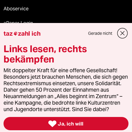
Aboservice
ePaper Login
taz
zahl ich
Gerade nicht

Downloads für Abonnierende
Links lesen, rechts
bekämpfen
© 2026 taz Verlags und Vertriebs GmbH
Mit doppelter Kraft für eine offene Gesellschaft!
Alle Rechte vorbehalten. Bei rechtlichen Fragen oder für Genehmigungen
wenden Sie sich bitte an
lizenzen@taz.de
Besonders jetzt brauchen Menschen, die sich gegen
Rechtsextremismus einsetzen, unsere Solidarität.
Daher gehen 50 Prozent der Einnahmen aus
Feedback
Redaktionsstatut
Kommune-Richtlinien
KI-
Neuanmeldungen an „Alles beginnt im Zentrum“ –
eine Kampagne, die bedrohte linke Kulturzentren
Leitlinie
Informant
Datenschutz
Impressum
AGB
und Jugendorte unterstützt. Sind Sie dabei?
Seitenwende
Einwilligungen widerrufen (Ads)

Ja, ich will