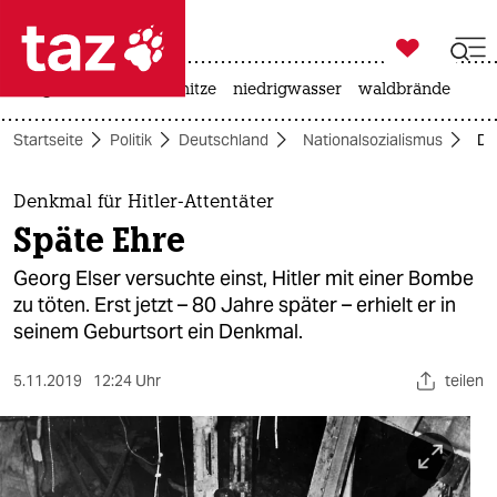

taz zahl ich
krieg in der ukraine
hitze
niedrigwasser
waldbrände

taz zahl ich
Startseite
Politik
Deutschland
Nationalsozialismus
De
taz zahl ich
themen
Denkmal für Hitler-Attentäter
Späte Ehre
politik
Georg Elser versuchte einst, Hitler mit einer Bombe
öko
zu töten. Erst jetzt – 80 Jahre später – erhielt er in
seinem Geburtsort ein Denkmal.
gesellschaft
5.11.2019
12:24 Uhr
teilen
kultur
sport