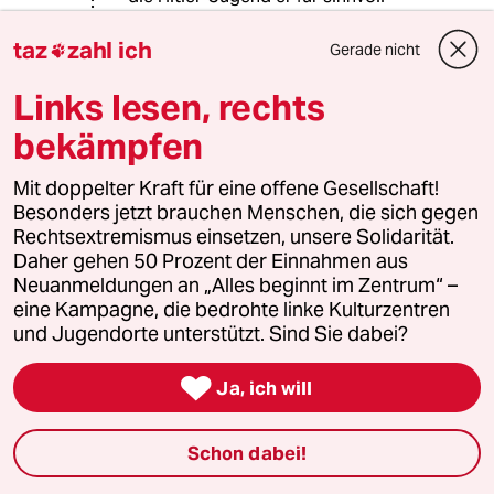
gehalten habe.“
de.m.wikipedia.org...%C3%9Fpiraten.
taz
zahl ich
Gerade nicht

JPG&
Links lesen, rechts
filetimestamp=20131025134659&
bekämpfen
&
Mit doppelter Kraft für eine offene Gesellschaft!
Besonders jetzt brauchen Menschen, die sich gegen
de.m.wikipedia.org...C3%BClich_Koc
Rechtsextremismus einsetzen, unsere Solidarität.
h.jpg
Daher gehen 50 Prozent der Einnahmen aus
Neuanmeldungen an „Alles beginnt im Zentrum“ –
& Däh!
eine Kampagne, die bedrohte linke Kulturzentren
und Jugendorte unterstützt. Sind Sie dabei?
“ Als 1978 Monitor über die
Nichtanerkennung der Ehrenfelder

als politische Verfolgte berichtete,
Ja, ich will
ließ Regierungspräsident Franz-Josef
Antwerpes die Gerichtsurteile der
Schon dabei!
1950er Jahre überprüfen. Die Urteile
wurden erneut bestätigt.“