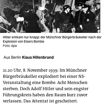
berlin
nord
wahrheit
verlag
Hitler entkam nur knapp: der Münchner Bürgerbräukeller nach der
verlag
Explosion von Elsers Bombe
Foto: dpa
veranstaltungen
Aus Berlin
Klaus Hillenbrand
shop
fragen & hilfe
21.20 Uhr, 8. November 1939: Im Münchner
Bürgerbräukeller explodiert bei einer NS-
unterstützen
Veranstaltung eine Bombe. Acht Menschen
abo
sterben. Doch Adolf Hitler und sein engster
Führungskreis haben den Raum kurz zuvor
genossenschaft
verlassen. Das Attentat ist gescheitert.