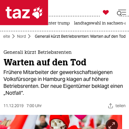

taz zahl ich
nahost-konflikt
usa unter trump
landtagswahl in sachsen-an

taz zahl ich
tseite
Nord
Generali kürzt Betriebsrenten: Warten auf den Tod
taz zahl ich
themen
Generali kürzt Betriebsrenten
Warten auf den Tod
politik
Frühere Mitarbeiter der gewerkschaftseigenen
öko
Volksfürsorge in Hamburg klagen auf höhere
Betriebsrenten. Der neue Eigentümer beklagt einen
gesellschaft
„Notfall“.
kultur
11.12.2019
7:00 Uhr
teilen
sport