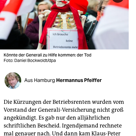
berlin
nord
wahrheit
verlag
verlag
Könnte der Generali zu Hilfe kommen: der Tod
Foto: Daniel Bockwoldt/dpa
veranstaltungen
shop
Aus Hamburg
Hermannus Pfeiffer
fragen & hilfe
unterstützen
Die Kürzungen der Betriebsrenten wurden vom
Vorstand der Generali-Versicherung nicht groß
abo
angekündigt. Es gab nur den alljährlichen
schriftlichen Bescheid. Irgendjemand rechnete
genossenschaft
mal genauer nach. Und dann kam Klaus-Peter