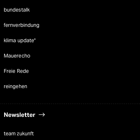
bundestalk
fernverbindung
klima update°
Mauerecho
Freie Rede
reingehen
Newsletter
team zukunft