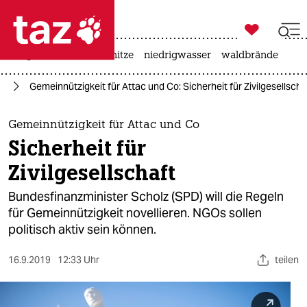

taz zahl ich
krieg in der ukraine
hitze
niedrigwasser
waldbrände

taz zahl ich
ie
Gemeinnützigkeit für Attac und Co: Sicherheit für Zivilgesellscha
taz zahl ich
themen
Gemeinnützigkeit für Attac und Co
Sicherheit für
politik
Zivilgesellschaft
öko
Bundesfinanzminister Scholz (SPD) will die Regeln
für Gemeinnützigkeit novellieren. NGOs sollen
gesellschaft
politisch aktiv sein können.
kultur
16.9.2019
12:33 Uhr
teilen
sport