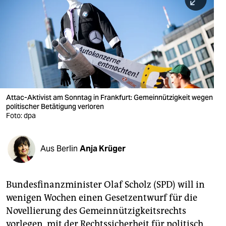
berlin
nord
wahrheit
verlag
verlag
Attac-Aktivist am Sonntag in Frankfurt: Gemeinnützigkeit wegen
politischer Betätigung verloren
veranstaltungen
Foto: dpa
shop
fragen & hilfe
Aus Berlin
Anja Krüger
unterstützen
Bundesfinanzminister Olaf Scholz (SPD) will in
abo
wenigen Wochen einen Gesetzentwurf für die
genossenschaft
Novellierung des Gemeinnützigkeitsrechts
vorlegen, mit der Rechtssicherheit für politisch