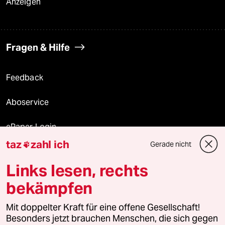
Anzeigen
Fragen & Hilfe
Feedback
Aboservice
ePaper Login
taz
zahl ich
Gerade nicht

Downloads für Abonnierende
Links lesen, rechts
bekämpfen
© 2026 taz Verlags und Vertriebs GmbH
Mit doppelter Kraft für eine offene Gesellschaft!
Alle Rechte vorbehalten. Bei rechtlichen Fragen oder für Genehmigungen
wenden Sie sich bitte an
lizenzen@taz.de
Besonders jetzt brauchen Menschen, die sich gegen