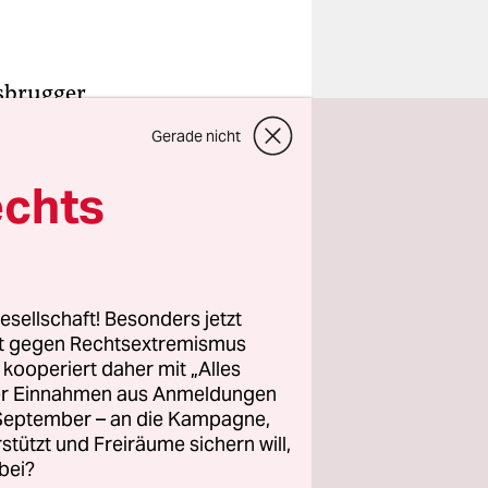
osbrugger
 ihrer
Gerade nicht
ist es
äden sind
echts
n Skiort
u
ngel, kein
nt nicht
esellschaft! Besonders jetzt
rt gegen Rechtsextremismus
z kooperiert daher mit „Alles
ller Einnahmen aus Anmeldungen
. September – an die Kampagne,
rstützt und Freiräume sichern will,
bei?