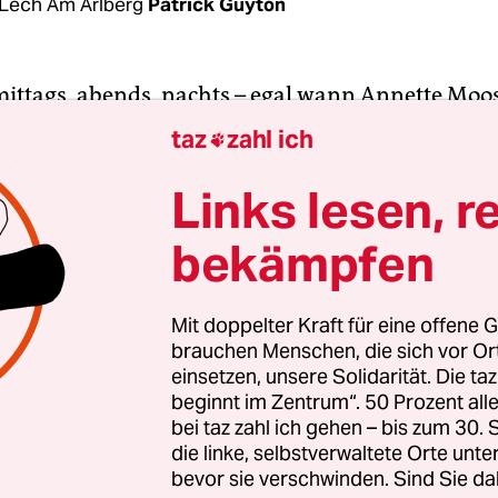
Lech Am Arlberg
Patrick Guyton
ittags, abends, nachts – egal wann Annette Mo
ster schaut, sieht sie vor allem diese Häuser mit
taz
zahl ich

lzverkleidung, sonst nichts und niemanden. „Da 
“, sagt die Zimmervermieterin, „und die Fensterl
Links lesen, r
neu gebaute Häuser stehen in Lech, dem bekannte
bekämpfen
ichischen Vorarlberg, direkt vor der Nase von Fra
r. Kein Schriftzug ist dran, kein Name an der Kli
er Auto in der Einfahrt. Und bei Dunkelheit bren
Mit doppelter Kraft für eine offene G
brauchen Menschen, die sich vor O
e Licht.
einsetzen, unsere Solidarität. Die ta
beginnt im Zentrum“. 50 Prozent a
bei taz zahl ich gehen – bis zum 30
die linke, selbstverwaltete Orte unte
bevor sie verschwinden. Sind Sie da