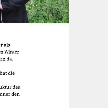
r als
im Winter
rn da.
hat die
ruktur des
inner den