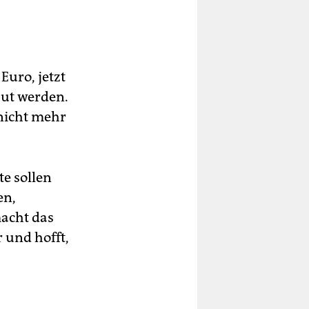
uro, jetzt
aut werden.
 nicht mehr
te sollen
en,
acht das
r und hofft,