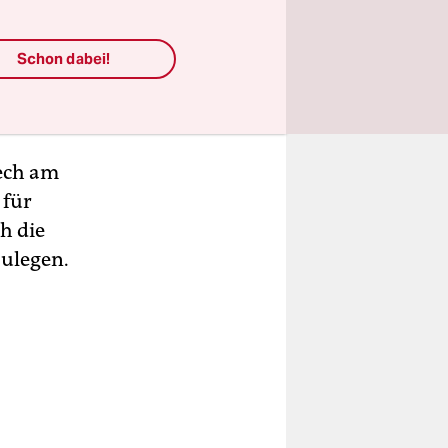
Schon dabei!
Lech am
 für
ch die
zulegen.