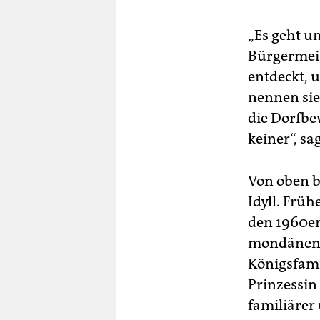
„Es geht u
Bürgermeis
entdeckt, 
nennen sie
die Dorfbe
keiner“, sa
Von oben b
Idyll. Früh
den 1960er
mondänen R
Königsfami
Prinzessin
familiärer