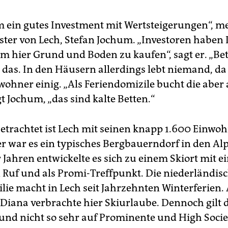
m ein gutes Investment mit Wertsteigerungen“, me
ter von Lech, Stefan Jochum. „Investoren haben 
um hier Grund und Boden zu kaufen“, sagt er. „Be
 das. In den Häusern allerdings lebt niemand, da 
wohner einig. „Als Feriendomizile bucht die aber
gt Jochum, „das sind kalte Betten.“
etrachtet ist Lech mit seinen knapp 1.600 Einwo
er war es ein typisches Bergbauerndorf in den Alp
 Jahren entwickelte es sich zu einem Skiort mit 
uf und als Promi-Treffpunkt. Die niederländis
lie macht in Lech seit Jahrzehnten Winterferien.
 Diana verbrachte hier Skiurlaube. Dennoch gilt d
 und nicht so sehr auf Prominente und High Societ