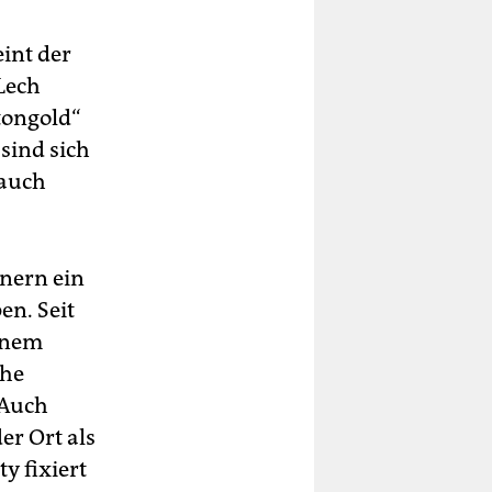
int der
Lech
tongold“
sind sich
 auch
hnern ein
en. Seit
einem
che
 Auch
er Ort als
y fixiert