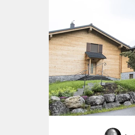
berlin
nord
wahrheit
verlag
verlag
veranstaltungen
shop
fragen & hilfe
unterstützen
abo
genossenschaft