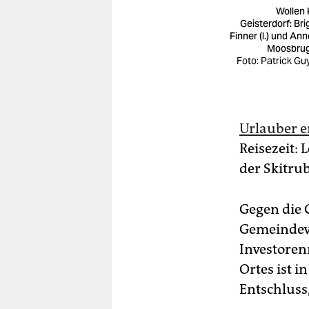
Wollen 
Geisterdorf: Bri
Finner (l.) und Ann
Moosbru
Foto: Patrick Gu
Urlauber 
Reisezeit: 
der Skitru
Gegen die 
Gemeindeve
Investorenm
Ortes ist i
Entschluss