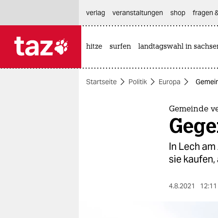
hautnavigation anspringen
hauptinhalt anspringen
footer anspringen
verlag
veranstaltungen
shop
fragen &
hitze
surfen
landtagswahl in sachse

taz zahl ich
taz zahl ich
Startseite
Politik
Europa
Gemein
themen
politik
Gemeinde ve
Gege
öko
In Lech am 
gesellschaft
sie kaufen,
kultur
4.8.2021
12:11
sport