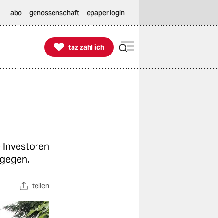
abo
genossenschaft
epaper login

taz zahl ich
taz zahl ich
e Investoren
agegen.
teilen