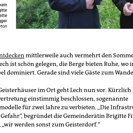
kein
gitte
ette
gger
yton
entdecken
mittlerweile auch vermehrt den Somme
Lech ist schön gelegen, die Berge bieten Ruhe, wo 
bel dominiert. Gerade sind viele Gäste zum Wande
Geisterhäuser im Ort geht Lech nun vor. Kürzlich 
rtretung einstimmig beschlossen, sogenannte
odelle für zwei Jahre zu verbieten. „Die Infrast
n Gefahr“, begründet die Gemeinderätin Brigitte F
, „wir werden sonst zum Geisterdorf.“