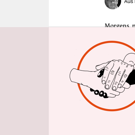
Aus 
epaper login
Morgens, m
aus dem Fen
dunklen Ho
immer leer
zu.“ Fünf 
im österre
Moosbrugge
Fahrrad od
das kleinst