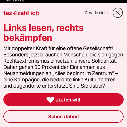
taz
zahl ich
Landtagswahl in Sachsen-Anhalt
Gerade nicht

Links lesen, rechts
Hitze
bekämpfen
Christopher Street Day
Mit doppelter Kraft für eine offene Gesellschaft!
Besonders jetzt brauchen Menschen, die sich gegen
Ceuta
Rechtsextremismus einsetzen, unsere Solidarität.
Daher gehen 50 Prozent der Einnahmen aus
Neuanmeldungen an „Alles beginnt im Zentrum“ –
eine Kampagne, die bedrohte linke Kulturzentren
Verlag
und Jugendorte unterstützt. Sind Sie dabei?
Aktuelles

Ja, ich will
Hausblog
Schon dabei!
Die Seitenwende