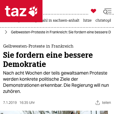

taz zahl ich
iran-krieg
landtagswahl in sachsen-anhalt
hitze
christophe

taz zahl ich
on
Gelbwesten-Proteste in Frankreich: Sie fordern eine bessere De
taz zahl ich
themen
Gelbwesten-Proteste in Frankreich
Sie fordern eine bessere
politik
Demokratie
öko
Nach acht Wochen der teils gewaltsamen Proteste
werden konkrete politische Ziele der
gesellschaft
Demonstrationen erkennbar. Die Regierung will nun
zuhören.
kultur
sport
7.1.2019
16:35 Uhr
teilen