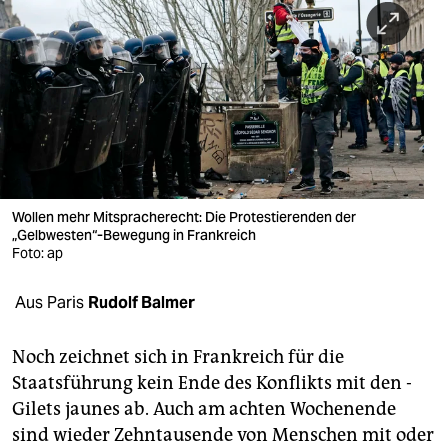
berlin
nord
wahrheit
verlag
verlag
veranstaltungen
Wollen mehr Mitspracherecht: Die Protestierenden der
„Gelbwesten“-Bewegung in Frankreich
Foto: ap
shop
fragen & hilfe
Aus Paris
Rudolf Balmer
unterstützen
Noch zeichnet sich in Frankreich für die
abo
Staatsführung kein Ende des Konflikts mit den ­
Gilets jaunes ab. Auch am achten Wochenende
genossenschaft
sind wieder Zehntausende von Menschen mit oder