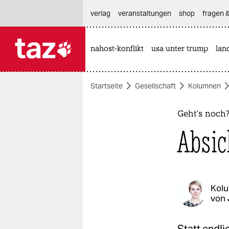
hautnavigation anspringen
hauptinhalt anspringen
footer anspringen
verlag
veranstaltungen
shop
fragen &
nahost-konflikt
usa unter trump
lan

taz zahl ich
taz zahl ich
Startseite
Gesellschaft
Kolumnen
themen
politik
Geht’s noch
Absic
öko
gesellschaft
kultur
Kol
von
sport