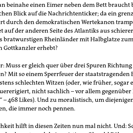
man beinahe einen Eimer neben dem Bett braucht
hen Blick auf die Nachrichten­ticker; da ein gren
art durch den demokratischen Wertekanon trampe
t auf der anderen Seite des Atlantiks aus schiere
s bratwurstigen Rheinländer mit Halbglatze zu
 Gottkanzler erhebt?
r: Muss er gleich quer über drei Spuren Richtung
n? Mit so einem Sperrfeuer der staatstragenden E
stens schlechten Witzen (oder, wie früher, sogar 
er­eri­giert, nicht sachlich – vor allem gegenüber 
– 468 Likes). Und zu moralistisch, um diejenige
en, die immer noch pennen.
hkeit hilft in diesen Zeiten nun mal nicht. Und: 