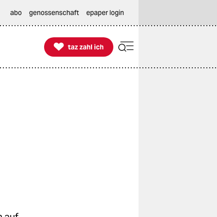
abo
genossenschaft
epaper login

taz zahl ich
taz zahl ich