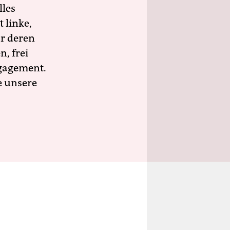
lles
 linke,
ür deren
n, frei
ngagement.
e unsere