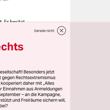
t.
Er besitzt
ch zu
Gerade nicht
echts
te?
Millionen
eider auf
n sollen
esellschaft! Besonders jetzt
rt gegen Rechtsextremismus
über Trumps
z kooperiert daher mit „Alles
 die
ller Einnahmen aus Anmeldungen
Das ist
. September – an die Kampagne,
rstützt und Freiräume sichern will,
, vom Duktus
bei?