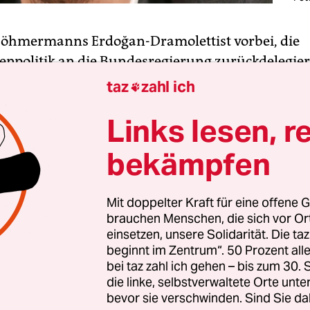
Böhmermanns Erdoğan-Dramolettist vorbei, die
npolitik an die Bundesregierung zurückdelegier
t die staatliche Lizenz zur Satire
. Ist das immer no
taz
zahl ich

vanz für jemanden, der mal wochenlang die
Links lesen, r
heit sämtlicher Leitartikler auf sich konzentrier
bekämpfen
n jedenfalls schaltete auf Twitter – wo ihm 1,3 
en – in den Bundeskanzlermodus, von Helge Schn
midt quasi. Das geht dann so: „
Unsere Blockliste
Mit doppelter Kraft für eine offene G
brauchen Menschen, die sich vor O
ng an unsere Kinder sein
“ (über Trolle). Oder 
einsetzen, unsere Solidarität. Die ta
Wenn denen, die uns die Freiheit geschenkt haben,
beginnt im Zentrum“. 50 Prozent a
enommen wird, dürfen wir das nicht akzeptieren.
bei taz zahl ich gehen – bis zum 30
die linke, selbstverwaltete Orte unte
ng
.“ Und alle innerlich so: Hä? Ist der jetzt ernst
bevor sie verschwinden. Sind Sie da