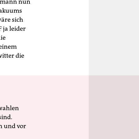
ermann nun
tvakuums
wäre sich
 ja leider
ie
 einem
itter die
wahlen
sind.
h und vor