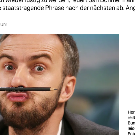
ch wieder lustig zu werden, feuert Jan Böhmerman
ne staatstragende Phrase nach der nächsten ab. An
 Uhr
Her
rei
Bun
leid
Fot