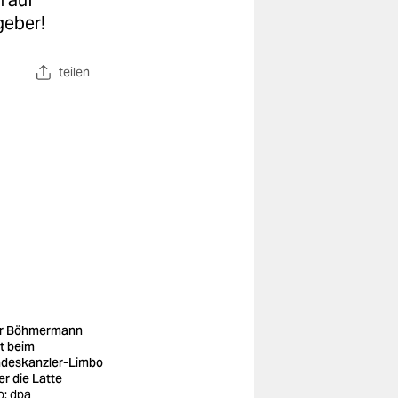
n auf
geber!
teilen
r Böhmermann
ßt beim
deskanzler-Limbo
er die Latte
o: dpa