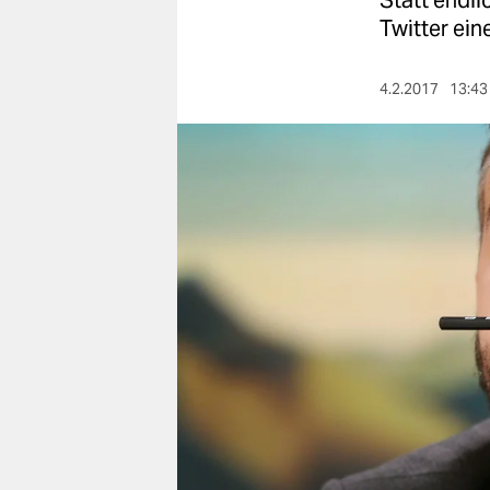
Statt endli
berlin
Twitter ei
nord
4.2.2017
13:43
wahrheit
verlag
verlag
veranstaltungen
shop
fragen & hilfe
unterstützen
abo
genossenschaft