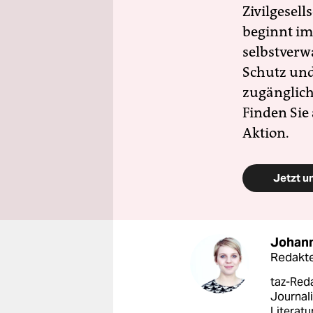
Zivilgesell
beginnt im
selbstverw
Schutz und 
zugänglich
Finden Sie
Aktion.
Jetzt u
Johann
Redakt
taz-Red
Journali
Literatu