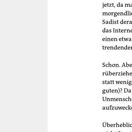
jetzt, da 
morgendlic
Sadist der
das Interne
einen etwa
trendenden
Schon. Abe
rüberziehe
statt wenig
guten)? Dau
Unmensch“ 
aufzuweck
Überheblic