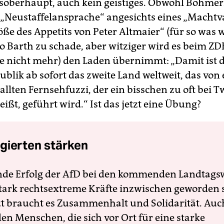
tsoberhaupt, auch kein geistiges. Obwohl Böhm
r „Neustaffelansprache“ angesichts eines „Mach
ße des Appetits von Peter Altmaier“ (für so was 
 Barth zu schade, aber witziger wird es beim ZDF
e nicht mehr) den Laden übernimmt: „Damit ist d
blik ab sofort das zweite Land weltweit, das von
lten Fernsehfuzzi, der ein bisschen zu oft bei Tw
eißt, geführt wird.“ Ist das jetzt eine Übung?
gierten stärken
nde Erfolg der AfD bei den kommenden Landtags
 stark rechtsextreme Kräfte inzwischen geworden 
zt braucht es Zusammenhalt und Solidarität. Auc
en Menschen, die sich vor Ort für eine starke