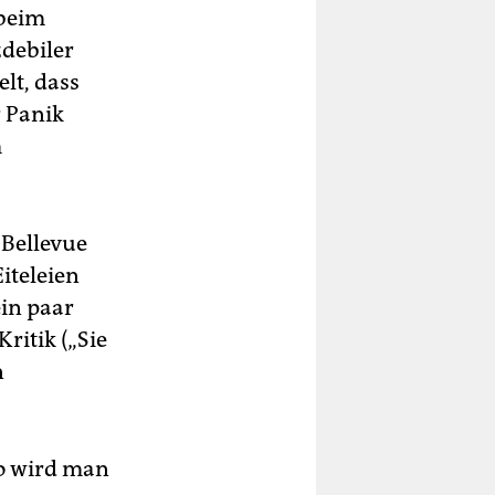
 beim
zdebiler
lt, dass
r Panik
m
 Bellevue
iteleien
ein paar
Kritik („Sie
n
So wird man