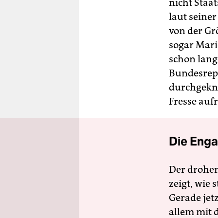
nicht Staa
laut seine
von der Grö
sogar Mario
schon lang
Bundesrepu
durchgeknal
Fresse aufr
Die Enga
Der drohe
zeigt, wie
Gerade jet
allem mit d