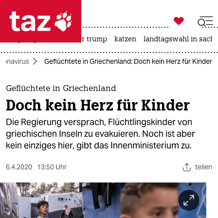

taz zahl ich
bergsteigen
usa unter trump
katzen
landtagswahl in sachs

taz zahl ich
ronavirus
Geflüchtete in Griechenland: Doch kein Herz für Kinder
taz zahl ich
themen
Geflüchtete in Griechenland
Doch kein Herz für Kinder
politik
Die Regierung versprach, Flüchtlingskinder von
öko
griechischen Inseln zu evakuieren. Noch ist aber
kein einziges hier, gibt das Innenministerium zu.
gesellschaft
6.4.2020
13:50 Uhr
teilen
kultur
sport