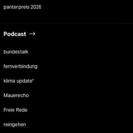
panterpreis 2026
Podcast
bundestalk
fernverbindung
klima update°
Mauerecho
Freie Rede
reingehen