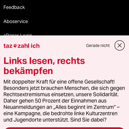
Feedback
Aboservice
ePaper Login
taz
zahl ich
Gerade nicht

Downloads für Abonnierende
Links lesen, rechts
bekämpfen
© 2026 taz Verlags und Vertriebs GmbH
Mit doppelter Kraft für eine offene Gesellschaft!
Alle Rechte vorbehalten. Bei rechtlichen Fragen oder für Genehmigungen
wenden Sie sich bitte an
lizenzen@taz.de
Besonders jetzt brauchen Menschen, die sich gegen
Rechtsextremismus einsetzen, unsere Solidarität.
Daher gehen 50 Prozent der Einnahmen aus
Feedback
Redaktionsstatut
Kommune-Richtlinien
KI-
Neuanmeldungen an „Alles beginnt im Zentrum“ –
eine Kampagne, die bedrohte linke Kulturzentren
Leitlinie
Informant
Datenschutz
Impressum
AGB
und Jugendorte unterstützt. Sind Sie dabei?