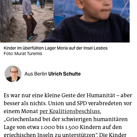
berlin
nord
wahrheit
verlag
Kinder im überfüllten Lager Moria auf der Insel Lesbos
verlag
Foto: Murat Turemis
veranstaltungen
Aus Berlin
Ulrich Schulte
shop
fragen & hilfe
Es war nur eine kleine Geste der Humanität – aber
unterstützen
besser als nichts. Union und SPD verabredeten vor
einem Monat
per Koalitionsbeschluss
,
abo
„Griechenland bei der schwierigen humanitären
genossenschaft
Lage von etwa 1.000 bis 1.500 Kindern auf den
griechischen Inseln zu unterstützen“. Die Kinder