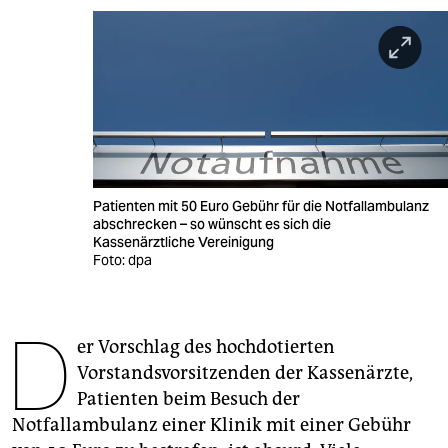
berlin
nord
wahrheit
verlag
verlag
Patienten mit 50 Euro Gebühr für die Notfallambulanz
veranstaltungen
abschrecken – so wünscht es sich die
Kassenärztliche Vereinigung
shop
Foto: dpa
fragen & hilfe
D
unterstützen
er Vorschlag des hochdotierten
Vorstandsvorsitzenden der Kassenärzte,
abo
Patienten beim Besuch der
genossenschaft
Notfallambulanz einer Klinik mit einer Gebühr