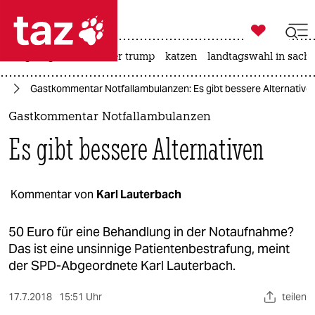

taz zahl ich
bergsteigen
usa unter trump
katzen
landtagswahl in sachs

taz zahl ich
it
Gastkommentar Notfallambulanzen: Es gibt bessere Alternative
taz zahl ich
Gastkommentar Notfallambulanzen
themen
Es gibt bessere Alternativen
politik
öko
Kommentar von
Karl Lauterbach
gesellschaft
50 Euro für eine Behandlung in der Notaufnahme?
Das ist eine unsinnige Patientenbestrafung, meint
kultur
der SPD-Abgeordnete Karl Lauterbach.
sport
17.7.2018
15:51 Uhr
teilen