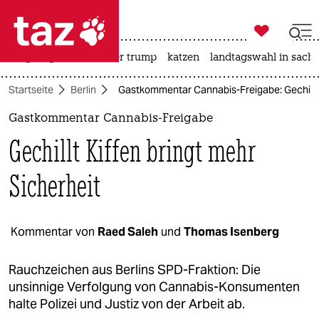

taz zahl ich
bergsteigen
usa unter trump
katzen
landtagswahl in sachs

taz zahl ich
Startseite
Berlin
Gastkommentar Cannabis-Freigabe: Gechillt K
taz zahl ich
Gastkommentar Cannabis-Freigabe
themen
Gechillt Kiffen bringt mehr
politik
Sicherheit
öko
gesellschaft
Kommentar von
Raed Saleh
und
Thomas Isenberg
kultur
Rauchzeichen aus Berlins SPD-Fraktion: Die
unsinnige Verfolgung von Cannabis-Konsumenten
sport
halte Polizei und Justiz von der Arbeit ab.