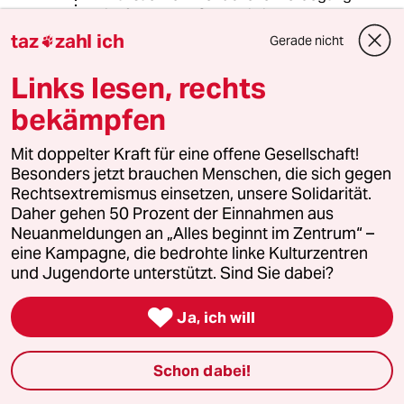
ist folgender: Cannabis in der
Peergroup ab 14 Jahre. Nach zwei
taz
zahl ich
Gerade nicht

Jahren merken die Konsumenten das
Cannabis eher passiv macht. Fazit- es
Links lesen, rechts
werden antriebsteigernde
bekämpfen
Substanzen ausprobiert wie
Amphetamin, Crystal , Ecstasy,
Mit doppelter Kraft für eine offene Gesellschaft!
Kokain. Cannabis ist , ja ist
Besonders jetzt brauchen Menschen, die sich gegen
EINSTIEGSDROGE. Punkt aus fertig.
Rechtsextremismus einsetzen, unsere Solidarität.
Woher ich das weiß? Als
Daher gehen 50 Prozent der Einnahmen aus
Psychotherapeut habe ich in knapp
Neuanmeldungen an „Alles beginnt im Zentrum“ –
zwanzig Jahren einige Tausend
eine Kampagne, die bedrohte linke Kulturzentren
Suchtanmnesen erstellt, von
und Jugendorte unterstützt. Sind Sie dabei?
gescheiterten jungen Menschen, die
nicht immer aus total verwahrlosten

Elternhäusern kamen. Wer Drogen als
Ja, ich will
Bewältigungsstrategie benutzt, und
das tut jeder User irgendwann, der
Schon dabei!
erhöht die Dosis.