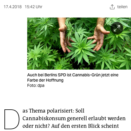
berlin
17.4.2018
15:42 Uhr
teilen
nord
wahrheit
verlag
verlag
veranstaltungen
shop
Auch bei Berlins SPD ist Cannabis-Grün jetzt eine
Farbe der Hoffnung
Foto: dpa
fragen & hilfe
unterstützen
D
abo
as Thema polarisiert: Soll
Cannabiskonsum generell erlaubt werden
genossenschaft
oder nicht? Auf den ersten Blick scheint