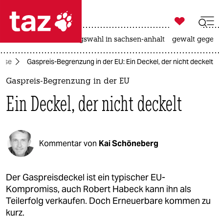

taz zahl ich
hitze
surfen
landtagswahl in sachsen-anhalt
gewalt gegen

taz zahl ich
rise
Gaspreis-Begrenzung in der EU: Ein Deckel, der nicht deckelt
taz zahl ich
Gaspreis-Begrenzung in der EU
themen
Ein Deckel, der nicht deckelt
politik
öko
Kommentar von
Kai Schöneberg
gesellschaft
kultur
Der Gaspreisdeckel ist ein typischer EU-
Kompromiss, auch Robert Habeck kann ihn als
sport
Teilerfolg verkaufen. Doch Erneuerbare kommen zu
kurz.