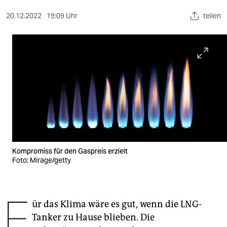
berlin
20.12.2022
19:09 Uhr
teilen
nord
wahrheit
verlag
verlag
veranstaltungen
shop
fragen & hilfe
Kompromiss für den Gaspreis erzielt
Foto: Mirage/getty
unterstützen
abo
F
ür das Klima wäre es gut, wenn die LNG-
genossenschaft
Tanker zu Hause blieben. Die