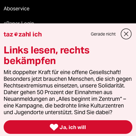
Aboservice
ePaper Login
taz
zahl ich
Gerade nicht

Downloads für Abonnierende
Links lesen, rechts
bekämpfen
© 2026 taz Verlags und Vertriebs GmbH
Mit doppelter Kraft für eine offene Gesellschaft!
Alle Rechte vorbehalten. Bei rechtlichen Fragen oder für Genehmigungen
wenden Sie sich bitte an
lizenzen@taz.de
Besonders jetzt brauchen Menschen, die sich gegen
Rechtsextremismus einsetzen, unsere Solidarität.
Daher gehen 50 Prozent der Einnahmen aus
Feedback
Redaktionsstatut
Kommune-Richtlinien
KI-
Neuanmeldungen an „Alles beginnt im Zentrum“ –
eine Kampagne, die bedrohte linke Kulturzentren
Leitlinie
Informant
Datenschutz
Impressum
AGB
und Jugendorte unterstützt. Sind Sie dabei?
Seitenwende
Einwilligungen widerrufen (Ads)

Ja, ich will