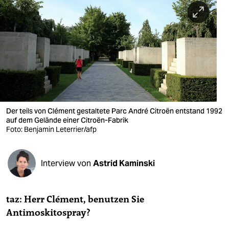
berlin
nord
wahrheit
verlag
verlag
veranstaltungen
Der teils von Clément gestaltete Parc André Citroën entstand 1992
auf dem Gelände einer Citroën-Fabrik
shop
Foto: Ben­ja­min Leterrier/afp
fragen & hilfe
Interview von
Astrid Kaminski
unterstützen
abo
taz: Herr Clément, benutzen Sie
genossenschaft
Antimoskitospray?