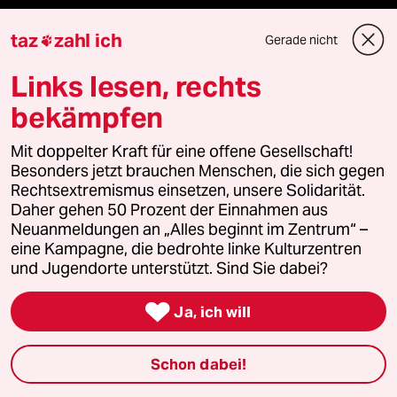
taz
zahl ich
Gerade nicht
abo

Links lesen, rechts
genossenschaft
bekämpfen
taz zahl ich
Mit doppelter Kraft für eine offene Gesellschaft!
Besonders jetzt brauchen Menschen, die sich gegen
recherchefonds ausland
Rechtsextremismus einsetzen, unsere Solidarität.
Daher gehen 50 Prozent der Einnahmen aus
panterstiftung
Neuanmeldungen an „Alles beginnt im Zentrum“ –
eine Kampagne, die bedrohte linke Kulturzentren
panterpreis 2026
und Jugendorte unterstützt. Sind Sie dabei?

Ja, ich will
Podcast
Schon dabei!
bundestalk