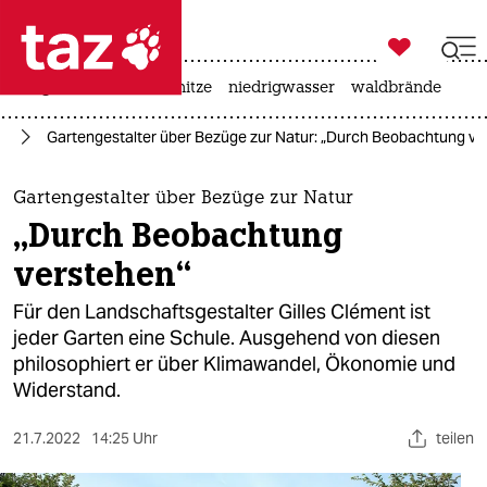

taz zahl ich
krieg in der ukraine
hitze
niedrigwasser
waldbrände

taz zahl ich
el
Gartengestalter über Bezüge zur Natur: „Durch Beobachtung ve
taz zahl ich
themen
Gartengestalter über Bezüge zur Natur
„Durch Beobachtung
politik
verstehen“
öko
Für den Landschaftsgestalter Gilles Clément ist
jeder Garten eine Schule. Ausgehend von diesen
gesellschaft
philosophiert er über Klimawandel, Ökonomie und
Widerstand.
kultur
sport
21.7.2022
14:25 Uhr
teilen