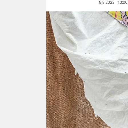
berlin
8.8.2022
10:06
nord
wahrheit
verlag
verlag
veranstaltungen
shop
fragen & hilfe
unterstützen
abo
genossenschaft