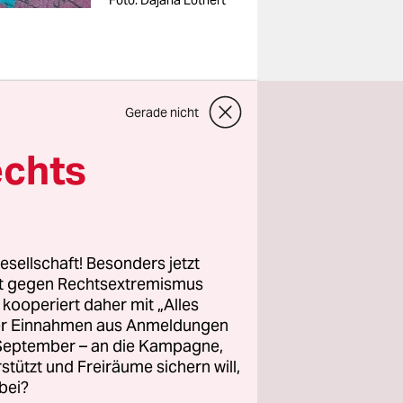
Foto: Dajana Lothert
Gerade nicht
n große
echts
 im
Genfer
n,
nte Tücher
ge, in
esellschaft! Besonders jetzt
rt gegen Rechtsextremismus
z kooperiert daher mit „Alles
ller Einnahmen aus Anmeldungen
em
. September – an die Kampagne,
tellung. Im
rstützt und Freiräume sichern will,
bei?