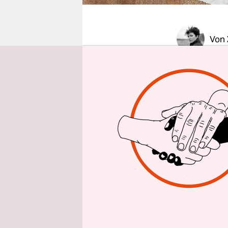
epaper login
Von
Der Schweiz
Hallen besp
Centre d’A
Performanc
in spritzi
denen die 
Nun hat d
„Blitzzzust
Gegensatz 