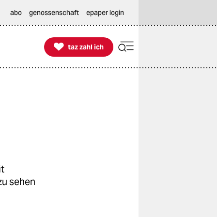
abo
genossenschaft
epaper login

taz zahl ich
taz zahl ich
t
zu sehen