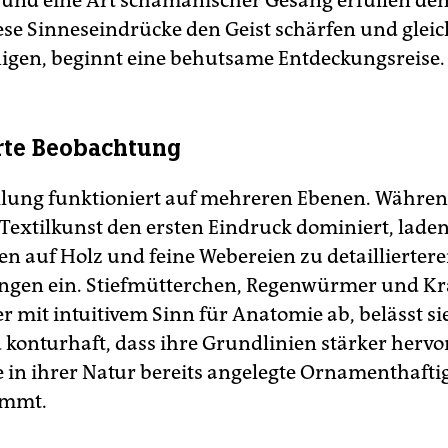
und eine Art schamanischer Gesang erfüllen de
se Sinneseindrücke den Geist schärfen und gleic
igen, beginnt eine behutsame Entdeckungsreise.
erte Beobachtung
llung funktioniert auf mehreren Ebenen. Währen
 Textilkunst den ersten Eindruck dominiert, lade
n auf Holz und feine Webereien zu detaillierter
ngen ein. Stiefmütterchen, Regenwürmer und Kr
er mit intuitivem Sinn für Anatomie ab, belässt si
 konturhaft, dass ihre Grundlinien stärker hervo
e in ihrer Natur bereits angelegte Ornamenthaftig
ommt.