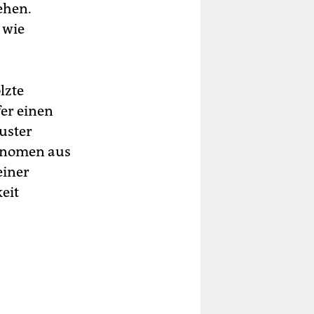
ehen.
 wie
lzte
fer einen
uster
hänomen aus
einer
eit