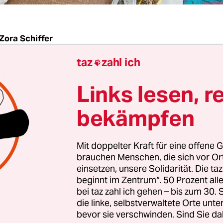
Zora Schiffer
taz
zahl ich

er Künstler Reto Pulfer hat in den letzten Jahre
Links lesen, r
ielt, zum Beispiel auf der
Liverpool Biennal
oder
rt Contemporain.
Er füllt sie mit Sound, Skulpture
bekämpfen
es und, allem voran, mit Textilkunst. Aufgespan
g-lebendigen Farben bilden Segel, Höhlen und Gän
Mit doppelter Kraft für eine offene G
Besucherinnen wandeln oder verweilen.
brauchen Menschen, die sich vor O
einsetzen, unsere Solidarität. Die ta
beginnt im Zentrum“. 50 Prozent a
er Wahluckermarker das
Kunsthaus Potsdam
ein
bei taz zahl ich gehen – bis zum 30
and“ unterzogen – so der Titel der aktuellen Auss
die linke, selbstverwaltete Orte unte
zu früheren Locations muss das Kunsthaus eine
bevor sie verschwinden. Sind Sie da