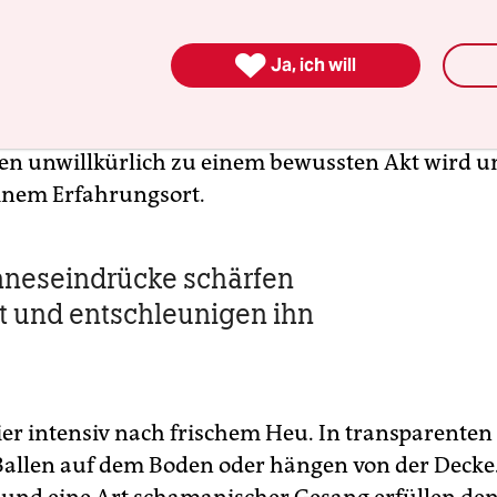
erung gewesen sein. Die
Galerie befindet sich i
, postindustriellen Hinterhof
und ist hell und ein

usstellungsräume sind nicht nur klein, sondern 
Ja, ich will
rtig verwinkelt. Pulfer geht in die Offensive und
s buntem Patchwork-Stoff direkt hinterm Eingang
ten unwillkürlich zu einem bewussten Akt wird u
inem Erfahrungsort.
nneseindrücke schärfen
t und entschleunigen ihn
hier intensiv nach frischem Heu. In transparenten
 Ballen auf dem Boden oder hängen von der Decke