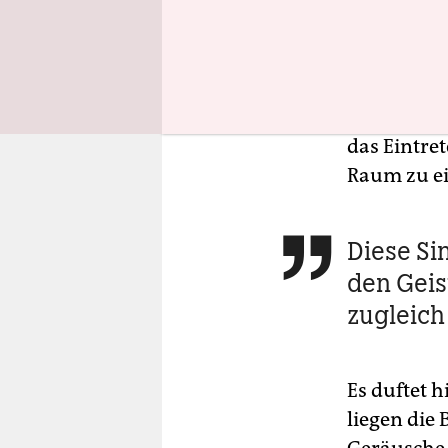
Herausford
idyllischen
Aber die A
maisonettea
ein Tor au
das Eintre
Raum zu e
Diese Si

den Geis
zugleich
Es duftet 
liegen die