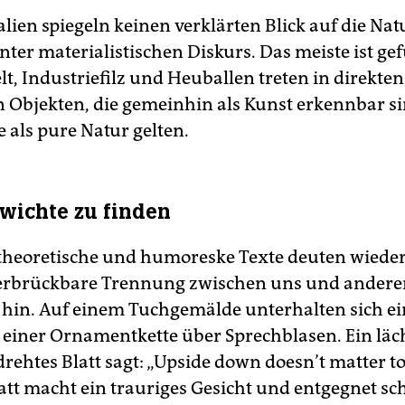
lien spiegeln keinen verklärten Blick auf die Na
nter materialistischen Diskurs. Das meiste ist g
lt, Industriefilz und Heuballen treten in direkte
n Objekten, die gemeinhin als Kunst erkennbar s
e als pure Natur gelten.
wichte zu finden
 theoretische und humoreske Texte deuten wied
erbrückbare Trennung zwischen uns und andere
hin. Auf einem Tuchgemälde unterhalten sich ei
s einer Ornamentkette über Sprechblasen. Ein lä
ehtes Blatt sagt: „Upside down doesn’t matter t
tt macht ein trauriges Gesicht und entgegnet sch