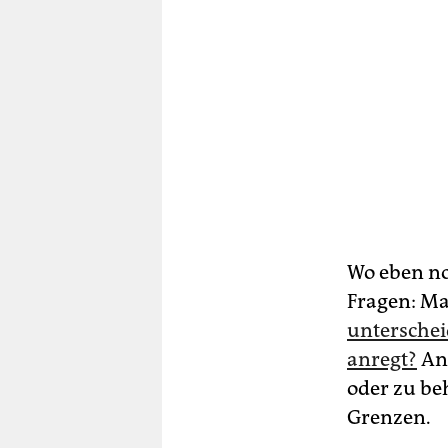
Wo eben no
Fragen: Ma
unterschei
anregt?
Ans
oder zu beh
Grenzen.