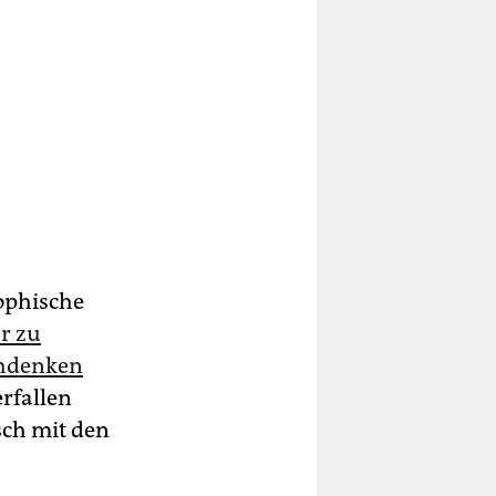
ophische
r zu
chdenken
erfallen
isch mit den