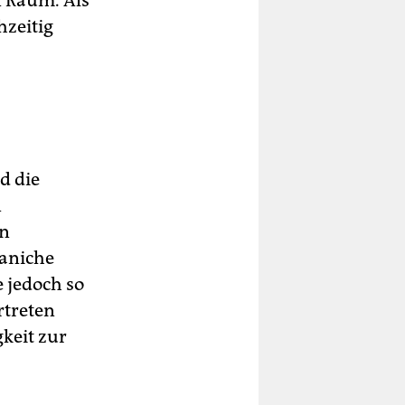
n Raum. Als
hzeitig
d die
n
en
aniche
e jedoch so
rtreten
keit zur