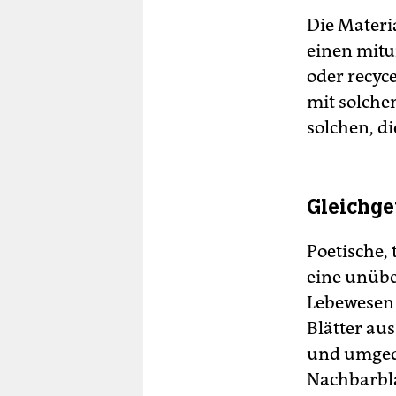
Die Materia
einen mitu
oder recyce
mit solche
solchen, di
Gleichge
Poetische,
eine unüb
Lebewesen 
Blätter au
und umgedr
Nachbarbla