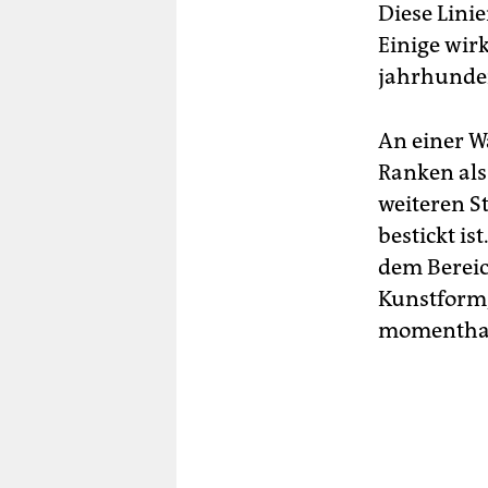
Diese Linie
Einige wir
jahrhunder
An einer W
Ranken als
weiteren S
bestickt i
dem Bereic
Kunstform,
momenthaf