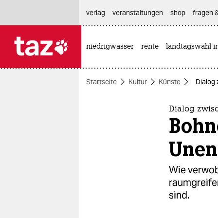
hautnavigation anspringen
hauptinhalt anspringen
footer anspringen
verlag
veranstaltungen
shop
fragen &
niedrigwasser
rente
landtagswahl i

taz zahl ich
taz zahl ich
Startseite
Kultur
Künste
Dialog 
themen
politik
Dialog zwis
Bohn
öko
Unen
gesellschaft
Wie verwob
kultur
raumgreife
sind.
sport