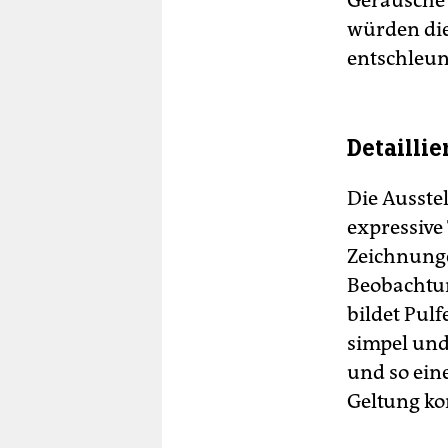
Geräusche 
würden die
entschleun
Detailli
Die Ausste
expressive
Zeichnunge
Beobachtu
bildet Pulf
simpel und
und so ein
Geltung k