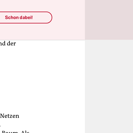
n einem
ladend.
auch
Schon dabei!
 drapiert
, sodass
nd der
 Netzen
.