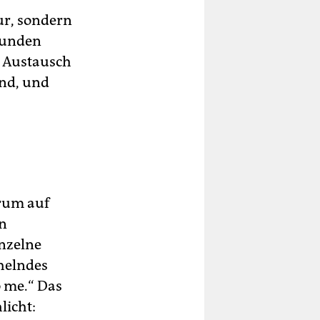
tur, sondern
efunden
n Austausch
ind, und
erum auf
n
nzelne
chelndes
o me.“ Das
licht: