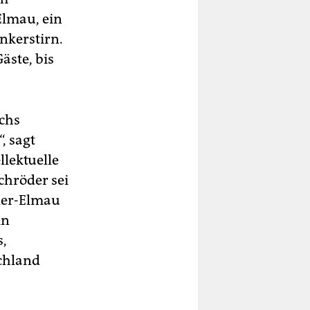
Elmau, ein
kerstirn.
äste, bis
echs
, sagt
llektuelle
chröder sei
ler-Elmau
in
s,
chland