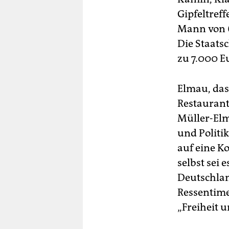
Gipfeltreff
Mann von 
Die Staatsc
zu 7.000 E
Elmau, das 
Restaurants
Müller-Elma
und Politi
auf eine K
selbst sei
Deutschland
Ressentime
„Freiheit 