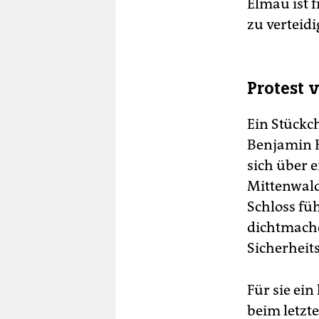
Elmau ist f
zu verteidi
Protest 
Ein Stückch
Benjamin R
sich über e
Mittenwal
Schloss fü
dichtmachen
Sicherheit
Für sie ei
beim letzt