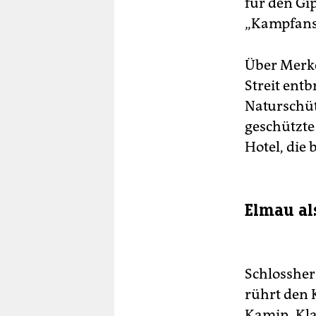
für den Gi
„Kampfans
Über Merke
Streit entb
Naturschüt
geschützte
Hotel, die
Elmau al
Schlossher
rührt den 
Kamin, Kla