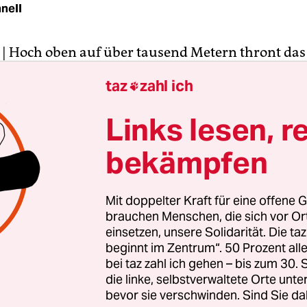
nell
| Hoch oben auf über tausend Metern thront das
 Schloss Elmau. Die spitzen Schlosstürme schein
taz
zahl ich

n Himmel zu küssen, hinter ihnen ragen grüne 
fe Bergmassiv der Wettersteinwand auf. Noch rau
Links lesen, r
sbach – aber in einem halben Jahr werden Hubs
bekämpfen
uft knattern.
. Juni 2015 lässt Kanzlerin Angela Merkel die Sta
Mit doppelter Kraft für eine offene G
 führenden Industrieländer zum
G-7-Gipfel einfl
brauchen Menschen, die sich vor O
Journalisten werden vor Ort berichten, mindesten
einsetzen, unsere Solidarität. Die ta
beginnt im Zentrum“. 50 Prozent a
 sind im Einsatz, um den Gipfel zu schützen. Euro
bei taz zahl ich gehen – bis zum 30
h Tausende Gipfelgegner warm für das Spektakel.
die linke, selbstverwaltete Orte unte
bevor sie verschwinden. Sind Sie da