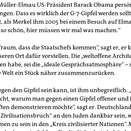
Müller-Elmau US-Präsident Barack Obama persön
gen. Dass es wirklich der G-7-Gipfel werden sollte
t, als Merkel ihm 2005 bei einem Besuch auf Elma
es so schön, hier müssen wir mal was machen.“
 Traum, dass die Staatschefs kommen“, sagt er, er 
eren Ort dafür vorstellen. Die „weltoffene Archite
fen habe, sei die „ideale Gesprächsatmosphäre“ – 
ie Welt ein Stück näher zusammenzurücken.
gen den Gipfel sein kann, ist ihm unbegreiflich. 
icht, warum man gegen einen Gipfel offener und f
ften demonstrieren möchte“, sagt er. Deutschlan
Zivilisationsbruch“ an den Juden dankbar sein, 
n zu sein in den „Kreis zivilisierter Nationen“. 