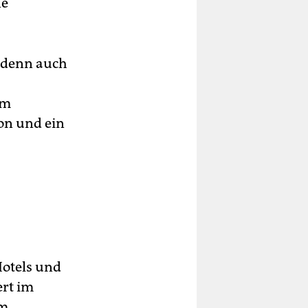
ne
t denn auch
um
on und ein
Hotels und
ert im
em