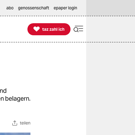
abo
genossenschaft
epaper login

taz zahl ich
taz zahl ich
und
n belagern.
teilen