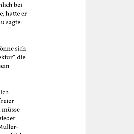
lich bei
, hatte er
u sagte:
könne sich
ktur“, die
sein
„Ich
reier
d müsse
wieder
Müller-