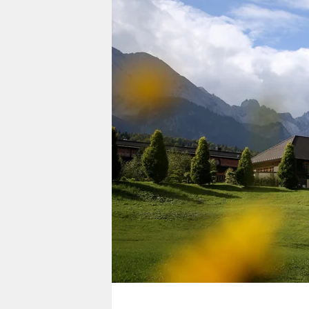
berlin
nord
wahrheit
verlag
verlag
veranstaltungen
shop
fragen & hilfe
unterstützen
abo
genossenschaft