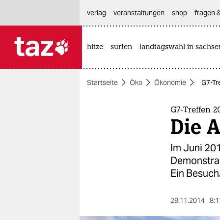
hautnavigation anspringen
hauptinhalt anspringen
footer anspringen
verlag
veranstaltungen
shop
fragen &
hitze
surfen
landtagswahl in sachse

taz zahl ich
taz zahl ich
Startseite
Öko
Ökonomie
G7-Tr
themen
politik
G7-Treffen 2
Die 
öko
Im Juni 20
gesellschaft
Demonstran
Ein Besuch
kultur
sport
28.11.2014
8:1