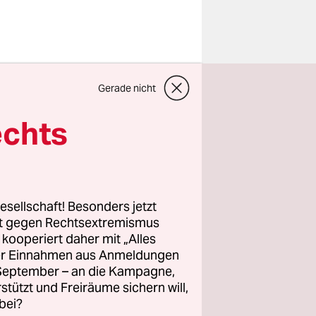
en den
Gerade nicht
Wälder und
scht nur
echts
chrauber
atschefs
esellschaft! Besonders jetzt
iegen
. Mehr
rt gegen Rechtsextremismus
s 15.000
z kooperiert daher mit „Alles
ller Einnahmen aus Anmeldungen
paweit
. September – an die Kampagne,
rstützt und Freiräume sichern will,
bei?