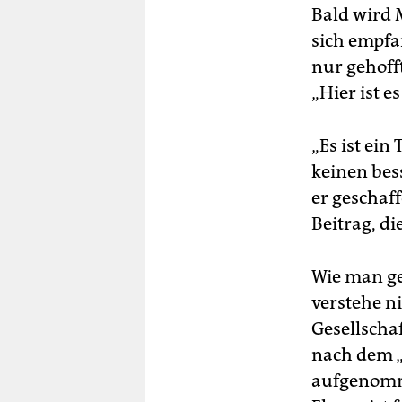
Bald wird 
sich empfan
nur gehoff
„Hier ist 
„Es ist ein
keinen bess
er geschaf
Beitrag, d
Wie man ge
verstehe n
Gesellscha
nach dem „
aufgenomme