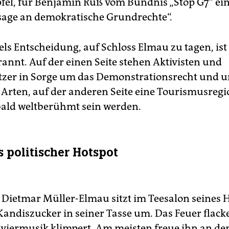
pfel, für Benjamin Ruß vom Bündnis „Stop G7“ ei
age an demokratische Grundrechte“.
ls Entscheidung, auf Schloss Elmau zu tagen, is
rannt. Auf der einen Seite stehen Aktivisten und
zer in Sorge um das Demonstrationsrecht und 
 Arten, auf der anderen Seite eine Tourismusregi
 bald weltberühmt sein werden.
s politischer Hotspot
 Dietmar Müller-Elmau sitzt im Teesalon seines 
Kandiszucker in seiner Tasse um. Das Feuer flack
viermusik klimpert. Am meisten freue ihn an d