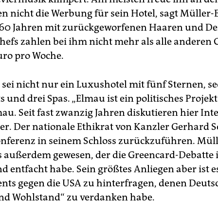
en nicht die Werbung für sein Hotel, sagt Müller-
60 Jahren mit zurückgeworfenen Haaren und Den
hefs zahlen bei ihm nicht mehr als alle anderen G
uro pro Woche.
sei nicht nur ein Luxushotel mit fünf Sternen, s
 und drei Spas. „Elmau ist ein politisches Projekt“
u. Seit fast zwanzig Jahren diskutieren hier Inte
ker. Der nationale Ethikrat von Kanzler Gerhard S
onferenz in seinem Schloss zurückzuführen. Mül
 es außerdem gewesen, der die Greencard-Debatte 
 entfacht habe. Sein größtes Anliegen aber ist e
nts gegen die USA zu hinterfragen, denen Deuts
und Wohlstand“ zu verdanken habe.