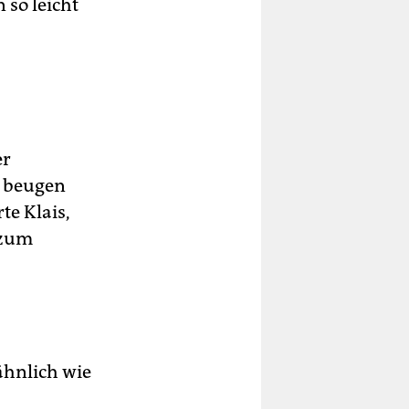
 so leicht
er
d beugen
te Klais,
 zum
ähnlich wie