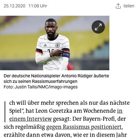
berlin
25.12.2020
11:08 Uhr
teilen
nord
wahrheit
verlag
verlag
veranstaltungen
Der deutsche Nationalspieler Antonio Rüdiger äußerte
shop
sich zu seinen Rassismuserfahrungen
Foto: Justin Tallis/NMC/imago-images
fragen & hilfe
I
unterstützen
ch will über mehr sprechen als nur das nächste
Spiel“, hat Leon Goretzka am Wochenende
in
abo
einem Interview
gesagt: Der Bayern-Profi, der
sich regelmäßig
gegen Rassismus positioniert
,
genossenschaft
erzählte dann etwa davon, wie er in diesem Jahr