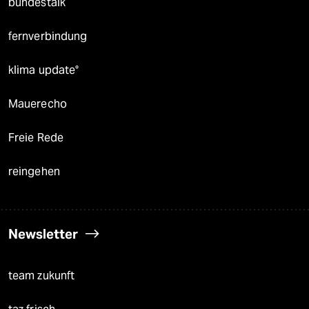
bundestalk
fernverbindung
klima update°
Mauerecho
Freie Rede
reingehen
Newsletter
team zukunft