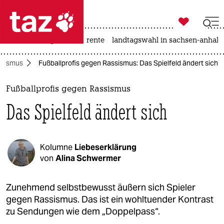

taz zahl ich
hitze
niedrigwasser
rente
landtagswahl in sachsen-anhalt

taz zahl ich
ssismus
Fußballprofis gegen Rassismus: Das Spielfeld ändert sich
taz zahl ich
themen
Fußballprofis gegen Rassismus
Das Spielfeld ändert sich
politik
öko
Kolumne
Liebeserklärung
gesellschaft
von
Alina Schwermer
kultur
Zunehmend selbstbewusst äußern sich Spieler
gegen Rassismus. Das ist ein wohltuender Kontrast
sport
zu Sendungen wie dem „Doppelpass“.