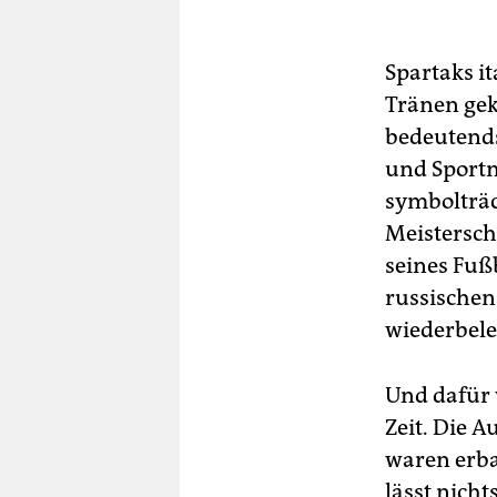
Spartaks i
Tränen gek
bedeutends
und Sportm
symbolträc
Meistersch
seines Fuß
russischen
wiederbele
Und dafür 
Zeit. Die 
waren erb
lässt nich