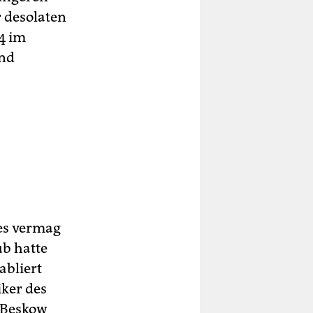
 desolaten
4 im
and
 es vermag
ub hatte
abliert
iker des
 Beskow