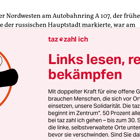
r Nordwesten am Autobahnring A 107, der frühe
e der russischen Hauptstadt markierte, war am
nd schon die Dunkelheit hereingebrochen, als s
taz
zahl ich

der „Otkrytije Arena“ langsam mit einer gewaltige
nge füllte. Mitten im Getümmel hatte der 30-j
Links lesen, r
chakow seinen Luxuswagen geparkt, war auf den 
bekämpfen
adion errichteten Statue eines römischen Gladia
und hatte, mit einer Gitarre in der Hand, die grö
t. „Wer sind wir? Wir sind die Champions!“, hallt
Mit doppelter Kraft für eine offene G
ch die Nacht.
brauchen Menschen, die sich vor O
einsetzen, unsere Solidarität. Die ta
beginnt im Zentrum“. 50 Prozent a
chankow ist Kapitän von Spartak Moskau, die hie
bei taz zahl ich gehen – bis zum 30
 austragen. Am Tag zuvor hatten die „Krasno-Belye
die linke, selbstverwaltete Orte unte
n bereits feststehenden Absteiger Tom Tomsk mit
bevor sie verschwinden. Sind Sie da