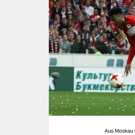
berlin
nord
wahrheit
verlag
verlag
veranstaltungen
shop
fragen & hilfe
unterstützen
abo
genossenschaft
Aus Moskau