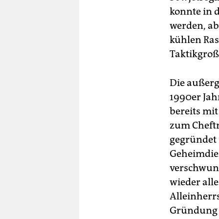
konnte in 
werden, abe
kühlen Ra
Taktikgroß
Die außerg
1990er Jah
bereits mi
zum Cheftra
gegründet 
Geheimdien
verschwund
wieder all
Alleinherr
Gründung d