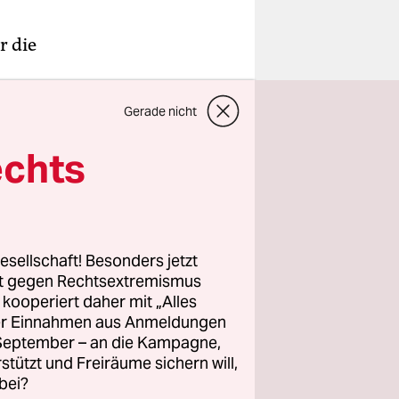
r die
ich der
Gerade nicht
n
ährige
echts
Sockel der
toren
lende Menge
e es immer
esellschaft! Besonders jetzt
rt gegen Rechtsextremismus
z kooperiert daher mit „Alles
ller Einnahmen aus Anmeldungen
r ihre
. September – an die Kampagne,
“, die Rot-
rstützt und Freiräume sichern will,
 1:0
bei?