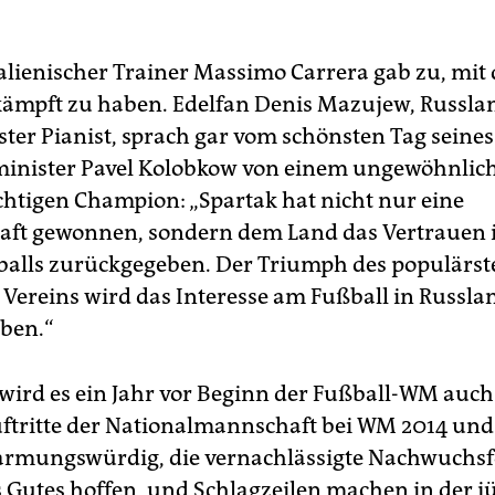
talienischer Trainer Massimo Carrera gab zu, mit
ämpft zu haben. Edelfan Denis Mazujew, Russla
ter Pianist, sprach gar vom schönsten Tag seine
inister Pavel Kolobkow von einem ungewöhnlic
htigen Champion: „Spartak hat nicht nur eine
aft gewonnen, sondern dem Land das Vertrauen i
balls zurückgegeben. Der Triumph des populärst
 Vereins wird das Interesse am Fußball in Russla
ben.“
wird es ein Jahr vor Beginn der Fußball-WM auc
Auftritte der Nationalmannschaft bei WM 2014 un
armungswürdig, die vernachlässigte Nachwuchs
ts Gutes hoffen, und Schlagzeilen machen in der 