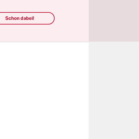
mspiel
tagabend
Schon dabei!
hren wieder