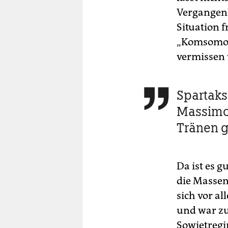
Vergangenh
Situation 
„Komsomole
vermissen 
Spartaks 

Massimo 
Tränen g
Da ist es g
die Massen
sich vor al
und war zu
Sowjetregi