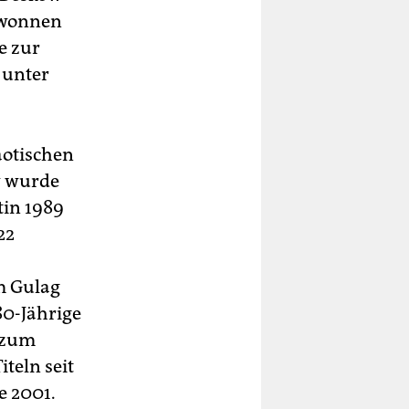
gewonnen
e zur
 unter
aotischen
w wurde
tin 1989
22
m Gulag
80-Jährige
k zum
teln seit
e 2001.