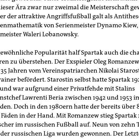
dieser Ära zwar nur zweimal die Meisterschaft 
r der attraktive Angriffsfußball galt als Antithes
senmathematik von Serienmeister Dynamo Kiew,
meister Waleri Lobanowsky.
ewöhnliche Popularität half Spartak auch die ch
ren zu überstehen. Der Exspieler Oleg Romanze
t 35 Jahren vom Vereinspatriarchen Nikolai Staros
iner befördert. Starostin selbst hatte Spartak 19
und war aufgrund einer Privatfehde mit Stalins
stchef Lawrenti Beria zwischen 1942 und 1953 i
en. Doch in den 1980ern hatte der bereits über 
e Fäden in der Hand. Mit Romanzew stieg Sparta
scher im russischen Fußball auf. Neun von zehn Ti
er russischen Liga wurden gewonnen. Der Letzt