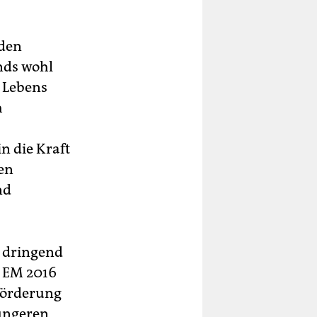
 den
nds wohl
s Lebens
h
n die Kraft
en
nd
h dringend
d EM 2016
förderung
jüngeren