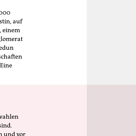
2000
tin, auf
, einem
glomerat
Fedun
schaften
 Eine
wahlen
sind.
h und vor