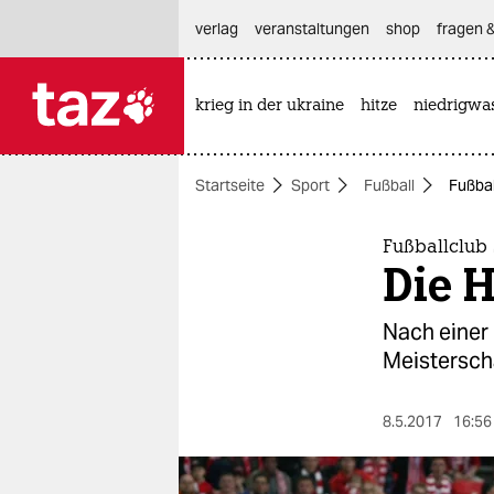
hautnavigation anspringen
hauptinhalt anspringen
footer anspringen
verlag
veranstaltungen
shop
fragen &
krieg in der ukraine
hitze
niedrigwa

taz zahl ich
taz zahl ich
Startseite
Sport
Fußball
Fußbal
themen
politik
Fußballclub
Die 
öko
Nach einer
gesellschaft
Meisterscha
kultur
8.5.2017
16:56
sport