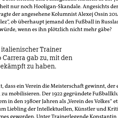
eit nur noch Hooligan-Skandale. Angesichts der
fragte der angesehene Kolumnist Alexej Ossin 201
z“, ob überhaupt jemand den Fußball in Russl
würde, wenn es ihn plötzlich nicht mehr gäbe?
italienischer Trainer
Carrera gab zu, mit den
ekämpft zu haben.
ut, dass ein Verein die Meisterschaft gewinnt, der
 zu mobilisieren. Der 1922 gegründete Fußballkl
lem in den 1980er Jahren als „Verein des Volkes“ et
m Liebling der Intellektuellen, Künstler und Krit
mes geworden. Unter Trainerlegende Konstantin