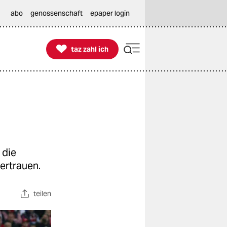
abo
genossenschaft
epaper login

taz zahl ich
taz zahl ich
 die
ertrauen.
teilen