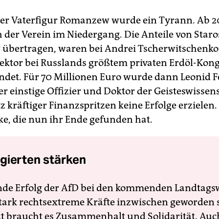
er Vaterfigur Romanzew wurde ein Tyrann. Ab 
 der Verein im Niedergang. Die Anteile von Staros
bertragen, waren bei Andrei Tscherwitschenko
ektor bei Russlands größtem privaten Erdöl-Kon
landet. Für 70 Millionen Euro wurde dann Leonid 
er einstige Offizier und Doktor der Geisteswissen
z kräftiger Finanzspritzen keine Erfolge erzielen.
ke, die nun ihr Ende gefunden hat.
gierten stärken
nde Erfolg der AfD bei den kommenden Landtags
 stark rechtsextreme Kräfte inzwischen geworden 
zt braucht es Zusammenhalt und Solidarität. Auc