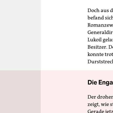
Doch aus d
befand sich
Romanzew ü
Generaldir
Luk­oil ge
Besitzer. D
konnte trot
Durststrec
Die Enga
Der drohe
zeigt, wie
Gerade jet