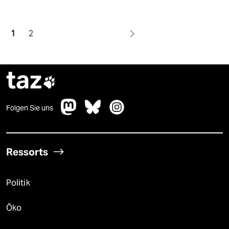
1
2
taz

Folgen Sie uns
Ressorts
Politik
Öko