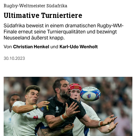
berlin
Rugby-Weltmeister Südafrika
nord
Ultimative Turniertiere
Südafrika beweist in einem dramatischen Rugby-WM-
wahrheit
Finale erneut seine Turnierqualitäten und bezwingt
Neuseeland äußerst knapp.
verlag
Von
Christian Henkel
und
Karl-Udo Wenholt
verlag
30.10.2023
veranstaltungen
shop
fragen & hilfe
unterstützen
abo
genossenschaft