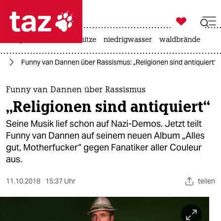

taz zahl ich
krieg in der ukraine
hitze
niedrigwasser
waldbrände

taz zahl ich
us
Funny van Dannen über Rassismus: „Religionen sind antiquiert“
taz zahl ich
themen
Funny van Dannen über Rassismus
„Religionen sind antiquiert“
politik
Seine Musik lief schon auf Nazi-Demos. Jetzt teilt
öko
Funny van Dannen auf seinem neuen Album „Alles
gut, Motherfucker“ gegen Fanatiker aller Couleur
gesellschaft
aus.
kultur
11.10.2018
15:37 Uhr
teilen
sport