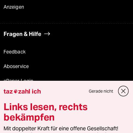
Anzeigen
Fragen & Hilfe
Feedback
Aboservice
ePaper Login
taz
zahl ich
Gerade nicht

Downloads für Abonnierende
Links lesen, rechts
bekämpfen
© 2026 taz Verlags und Vertriebs GmbH
Mit doppelter Kraft für eine offene Gesellschaft!
Alle Rechte vorbehalten. Bei rechtlichen Fragen oder für Genehmigungen
wenden Sie sich bitte an
lizenzen@taz.de