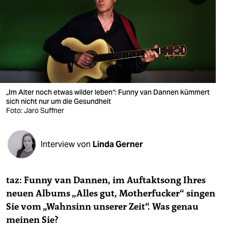
berlin
nord
wahrheit
verlag
verlag
„Im Alter noch etwas wilder leben“: Funny van Dannen kümmert
sich nicht nur um die Gesundheit
veranstaltungen
Foto: Jaro Suffner
shop
Interview von
Linda Gerner
fragen & hilfe
unterstützen
taz: Funny van Dannen, im Auftaktsong Ihres
abo
neuen Albums „Alles gut, Motherfucker“ singen
Sie vom „Wahnsinn unserer Zeit“. Was genau
genossenschaft
meinen Sie?