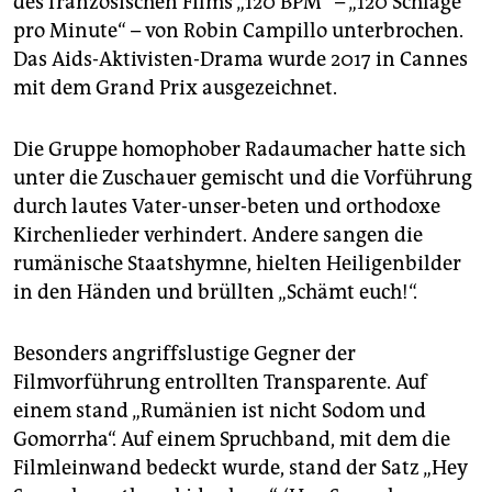
des französischen Films „120 BPM“ – „120 Schläge
epaper login
pro Minute“ – von Robin Campillo unterbrochen.
Das Aids-Aktivisten-Drama wurde 2017 in Cannes
mit dem Grand Prix ausgezeichnet.
Die Gruppe homophober Radaumacher hatte sich
unter die Zuschauer gemischt und die Vorführung
durch lautes Vater-unser-beten und orthodoxe
Kirchenlieder verhindert. Andere sangen die
rumänische Staatshymne, hielten Heiligenbilder
in den Händen und brüllten „Schämt euch!“.
Besonders angriffslustige Gegner der
Filmvorführung entrollten Transparente. Auf
einem stand „Rumänien ist nicht Sodom und
Gomorrha“. Auf einem Spruchband, mit dem die
Filmleinwand bedeckt wurde, stand der Satz „Hey