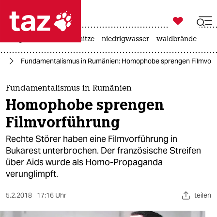

taz zahl ich
krieg in der ukraine
hitze
niedrigwasser
waldbrände

taz zahl ich
en
Fundamentalismus in Rumänien: Homophobe sprengen Filmvor
taz zahl ich
themen
Fundamentalismus in Rumänien
Homophobe sprengen
politik
Filmvorführung
öko
Rechte Störer haben eine Filmvorführung in
Bukarest unterbrochen. Der französische Streifen
gesellschaft
über Aids wurde als Homo-Propaganda
verunglimpft.
kultur
sport
5.2.2018
17:16 Uhr
teilen