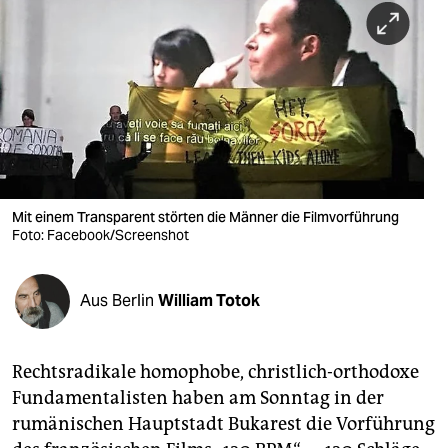
berlin
nord
wahrheit
verlag
verlag
veranstaltungen
Mit einem Transparent störten die Männer die Filmvorführung
Foto: Facebook/Screenshot
shop
fragen & hilfe
Aus Berlin
William Totok
unterstützen
Rechtsradikale homophobe, christlich-orthodoxe
abo
Fundamentalisten haben am Sonntag in der
genossenschaft
rumänischen Hauptstadt Bukarest die Vorführung