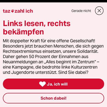
Aboservice
taz
zahl ich
Gerade nicht

ePaper Login
Links lesen, rechts
Downloads für Abonnierende
bekämpfen
Mit doppelter Kraft für eine offene Gesellschaft!
Besonders jetzt brauchen Menschen, die sich gegen
© 2026 taz Verlags und Vertriebs GmbH
Rechtsextremismus einsetzen, unsere Solidarität.
Alle Rechte vorbehalten. Bei rechtlichen Fragen oder für Genehmigungen
Daher gehen 50 Prozent der Einnahmen aus
wenden Sie sich bitte an
lizenzen@taz.de
Neuanmeldungen an „Alles beginnt im Zentrum“ –
eine Kampagne, die bedrohte linke Kulturzentren
und Jugendorte unterstützt. Sind Sie dabei?
Feedback
Redaktionsstatut
Kommune-Richtlinien
KI-

Ja, ich will
Leitlinie
Informant
Datenschutz
Impressum
AGB
Seitenwende
Einwilligungen widerrufen (Ads)
Schon dabei!