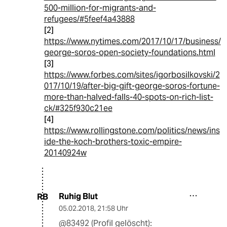
500-million-for-migrants-and-
refugees/#5feef4a43888
[2]
https://www.nytimes.com/2017/10/17/business/
george-soros-open-society-foundations.html
[3]
https://www.forbes.com/sites/igorbosilkovski/2
017/10/19/after-big-gift-george-soros-fortune-
more-than-halved-falls-40-spots-on-rich-list-
ck/#325f930c21ee
[4]
https://www.rollingstone.com/politics/news/ins
ide-the-koch-brothers-toxic-empire-
20140924w
Ruhig Blut
RB
05.02.2018
,
21:58 Uhr
@83492 (Profil gelöscht):