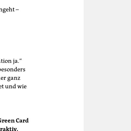
ngeht –
tion ja.“
 besonders
ner ganz
et und wie
Green Card
raktiv.