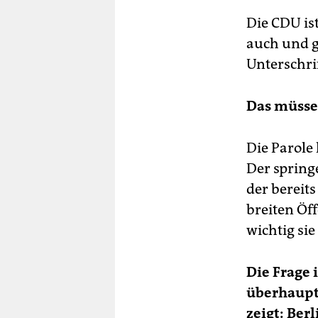
Die CDU ist
auch und g
Unterschr
Das müssen
Die Parole 
Der spring
der bereit
breiten Öf
wichtig sie 
Die Frage 
überhaupt
zeigt: Berl