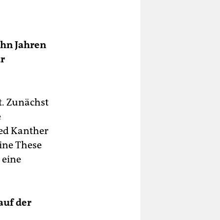
ehn Jahren
ür
t. Zunächst
e
ed Kanther
ine These
 eine
auf der