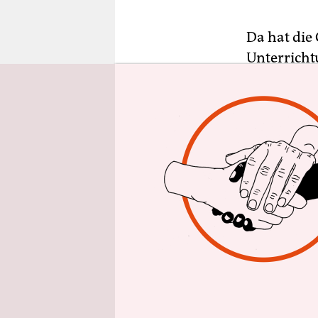
epaper login
Da hat die 
Unterricht
müssen den
Zuwanderun
überzeugen
Für Ihre P
Einwanderu
vermittel
Es handelt
sachlich un
der Bevölk
wird Deuts