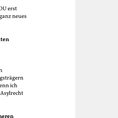
DU erst
 ganz neues
iten
n
ngsträgern
wenn ich
 Asylrecht
üheren