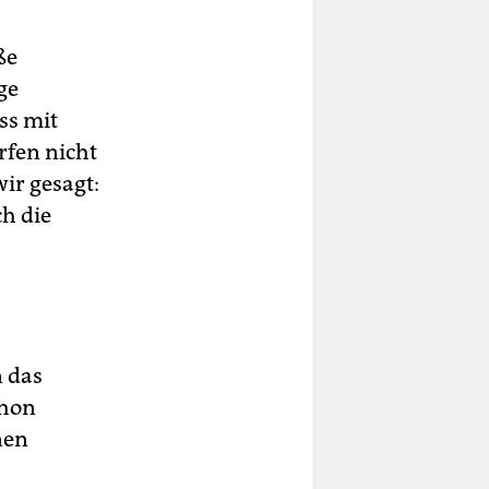
ße
ge
ss mit
rfen nicht
ir gesagt:
h die
n das
chon
nen