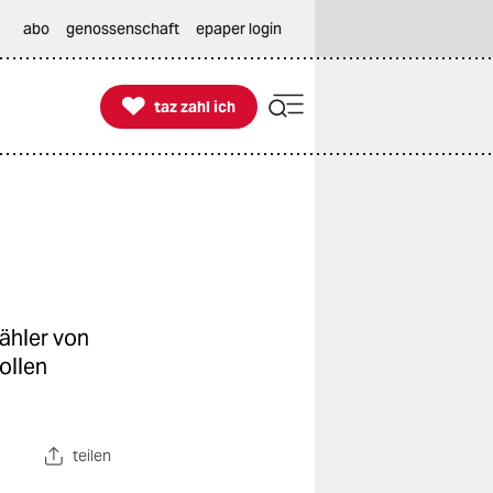
abo
genossenschaft
epaper login

taz zahl ich
taz zahl ich
ähler von
ollen
teilen