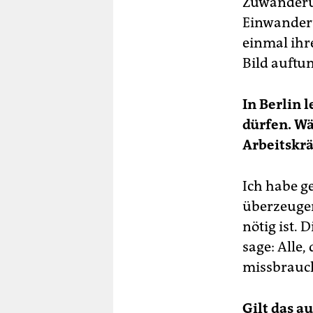
Zuwanderun
Einwander
einmal ihr
Bild auftun
In Berlin 
dürfen. Wä
Arbeitskrä
Ich habe g
überzeugen
nötig ist. 
sage: Alle,
missbrauch
Gilt das a