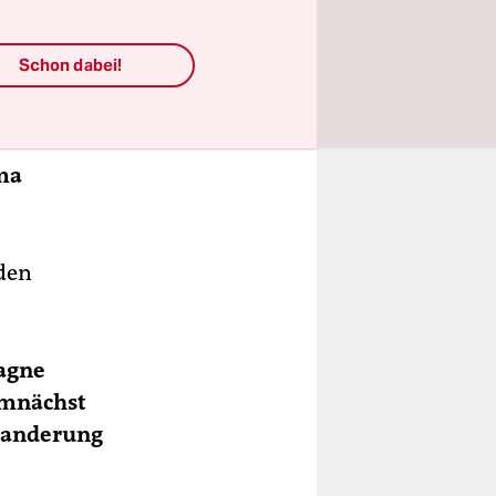
 Einwohner
blem ist:
Schon dabei!
den es 80
ema
 den
pagne
emnächst
wanderung