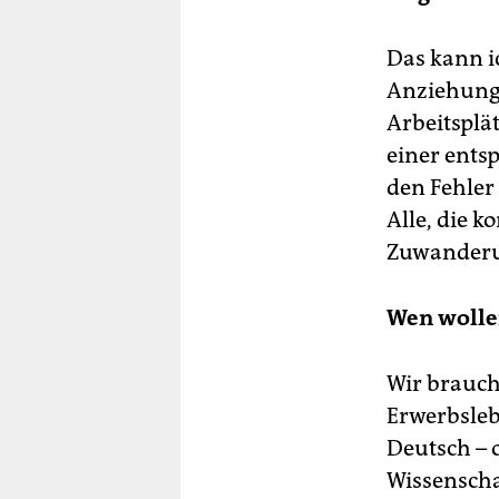
Das kann i
Anziehungs
Arbeitsplä
einer ents
den Fehler
Alle, die 
Zuwanderu
Wen wolle
Wir brauch
Erwerbsleb
Deutsch – o
Wissenscha