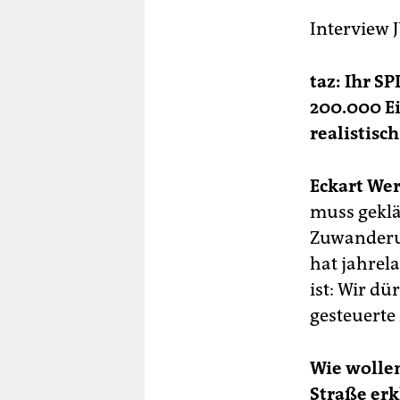
berlin
Interview
nord
wahrheit
taz: Ihr S
200.000 Ei
verlag
realistisch
verlag
Eckart We
veranstaltungen
muss geklä
shop
Zuwanderu
fragen & hilfe
hat jahrel
ist: Wir dü
unterstützen
gesteuert
abo
Wie wolle
genossenschaft
Straße erk