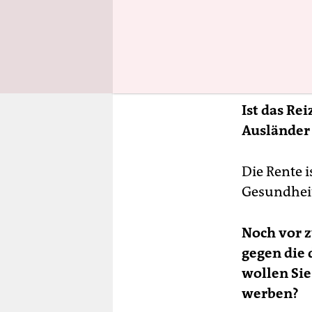
haben – ge
mehr oder w
Heute komm
sein.
Ist das Re
Ausländer
Die Rente 
Gesundheit
Noch vor z
gegen die 
wollen Si
werben?