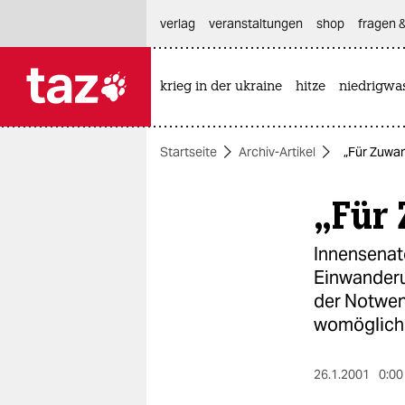
hautnavigation anspringen
hauptinhalt anspringen
footer anspringen
verlag
veranstaltungen
shop
fragen &
krieg in der ukraine
hitze
niedrigwa

taz zahl ich
taz zahl ich
Startseite
Archiv-Artikel
„Für Zuwa
themen
„Für
politik
öko
Innensenato
Einwanderu
gesellschaft
der Notwen
womöglich 
kultur
sport
26.1.2001
0:00