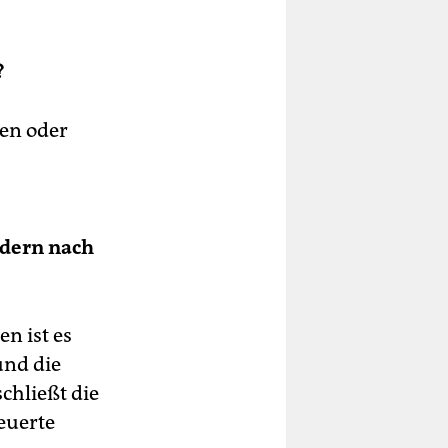
?
len oder
ndern nach
n ist es
und die
chließt die
teuerte