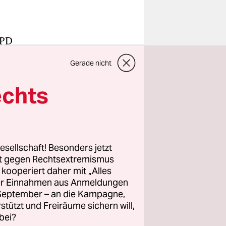
SPD
e
Gerade nicht
ht
echts
Sie das
esellschaft! Besonders jetzt
rt gegen Rechtsextremismus
z kooperiert daher mit „Alles
 eine
ller Einnahmen aus Anmeldungen
rsstruktur
. September – an die Kampagne,
desamts
rstützt und Freiräume sichern will,
bei?
inwohner