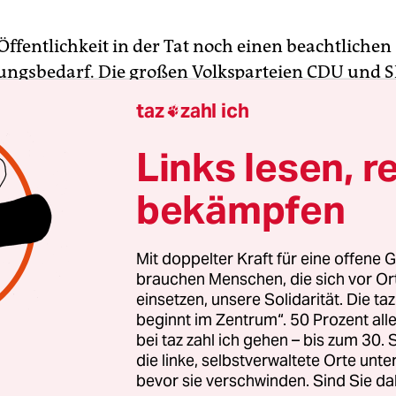
Öffentlichkeit in der Tat noch einen beachtlichen
ungsbedarf. Die großen Volksparteien CDU und 
 Bürgern vermitteln, warum wir eine gesteuert
taz
zahl ich

g dringend brauchen. Wenn wir die Bürger nic
, dann wird uns das alles gründlich misslingen.
Links lesen, r
bekämpfen
artei ist dieser Schwenk zu einer offensiven
ngspolitik eine Kulturrevolution. Wie wollen 
n?
Mit doppelter Kraft für eine offene G
brauchen Menschen, die sich vor O
einsetzen, unsere Solidarität. Die ta
 sich nicht um eine Kulturrevolution, sondern um
beginnt im Zentrum“. 50 Prozent a
d gesellschaftlich gebotene Reaktion auf die Alte
bei taz zahl ich gehen – bis zum 30
erung. Nach der Prognose des Statistischen Bun
die linke, selbstverwaltete Orte unte
bevor sie verschwinden. Sind Sie da
chland im Jahr 2050 weniger als 50 Millionen E