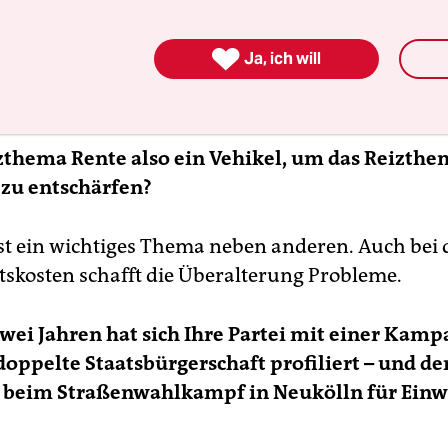
genüber 82 Millionen jetzt. Ob wir 30 Millionen
eniger haben, spielt an sich keine Rolle. Das Pro

Ja, ich will
en auf 100 Erwerbstätige 40 Rentner, 2050 wer
izthema Rente also ein Vehikel, um das Reizth
 zu entschärfen?
ist ein wichtiges Thema neben anderen. Auch bei
skosten schafft die Überalterung Probleme.
wei Jahren hat sich Ihre Partei mit einer Kam
doppelte Staatsbürgerschaft profiliert – und d
e beim Straßenwahlkampf in Neukölln für Ein