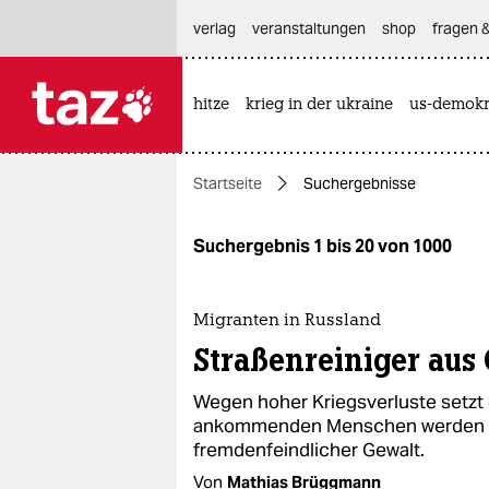
hautnavigation anspringen
hauptinhalt anspringen
footer anspringen
verlag
veranstaltungen
shop
fragen &
hitze
krieg in der ukraine
us-demokr

taz zahl ich
taz zahl ich
Startseite
Suchergebnisse
themen
politik
Suchergebnis 1 bis 20 von 1000
öko
Migranten in Russland
gesellschaft
Straßenreiniger aus
kultur
Wegen hoher Kriegsverluste setzt d
ankommenden Menschen werden mit
sport
fremdenfeindlicher Gewalt.
Von
Mathias Brüggmann