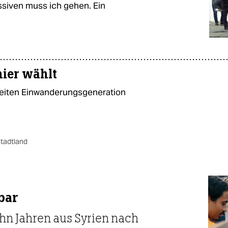
ssiven muss ich gehen. Ein
hier wählt
weiten Einwanderungsgeneration
stadtland
bar
ehn Jahren aus Syrien nach