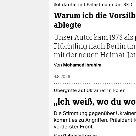
epaper login
Solidarität mit Palästina in der BRD
Warum ich die Vorsilb
ablegte
Unser Autor kam 1973 als
Flüchtling nach Berlin und
mit der neuen Heimat. Jet
Von
Mohamed Ibrahim
4.8.2026
Übergriffe auf Ukrainer in Polen
„Ich weiß, wo du wo
Die Stimmung gegenüber Ukrainern 
kommt es zu Angriffen. Präsident K
vorderster Front.
Von
Gabriele Lesser