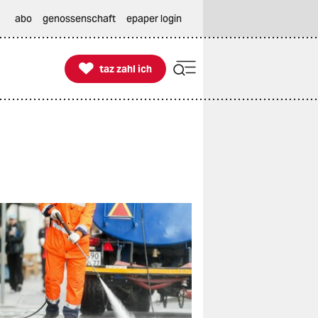
abo
genossenschaft
epaper login

taz zahl ich
taz zahl ich