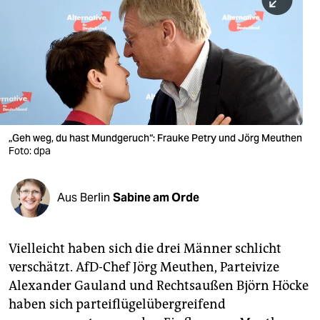
berlin
nord
wahrheit
verlag
verlag
„Geh weg, du hast Mundgeruch“: Frauke Petry und Jörg Meuthen
Foto: dpa
veranstaltungen
shop
Aus Berlin
Sabine am Orde
fragen & hilfe
unterstützen
Vielleicht haben sich die drei Männer schlicht
verschätzt. AfD-Chef Jörg Meuthen, Parteivize
abo
Alexander Gauland und Rechtsaußen Björn Höcke
genossenschaft
haben sich parteiflügelübergreifend