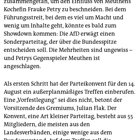
zusammengetan, um den Einfluss von Meuthens
epaper login
Kochefin Frauke Petry zu beschneiden. Bei dem
Führungsstreit, bei dem es viel um Macht und
wenig um Inhalte geht, könnte es bald zum
Showdown kommen: Die AfD erwägt einen
Sonderparteitag, der über die Bundesspitze
entscheiden soll. Die Mehrheiten sind ungewiss –
und Petrys Gegenspieler Meuthen ist
angeschlagen.
Als ersten Schritt hat der Parteikonvent für den 14.
August ein außerplanmäßiges Treffen einberufen.
Eine „Vorfestlegung“ sei dies nicht, betont der
Vorsitzende des Gremiums, Julian Flak. Der
Konvent, eine Art kleiner Parteitag, besteht aus 55
Mitgliedern, die meisten aus den
Landesverbänden, einige wenige aus dem