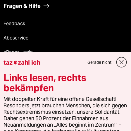
Fragen & Hilfe
Feedback
Aboservice
ePaper Login
taz
zahl ich
Gerade nicht

Downloads für Abonnierende
Links lesen, rechts
bekämpfen
© 2026 taz Verlags und Vertriebs GmbH
Mit doppelter Kraft für eine offene Gesellschaft!
Alle Rechte vorbehalten. Bei rechtlichen Fragen oder für Genehmigungen
wenden Sie sich bitte an
lizenzen@taz.de
Besonders jetzt brauchen Menschen, die sich gegen
Rechtsextremismus einsetzen, unsere Solidarität.
Daher gehen 50 Prozent der Einnahmen aus
Feedback
Redaktionsstatut
Kommune-Richtlinien
KI-
Neuanmeldungen an „Alles beginnt im Zentrum“ –