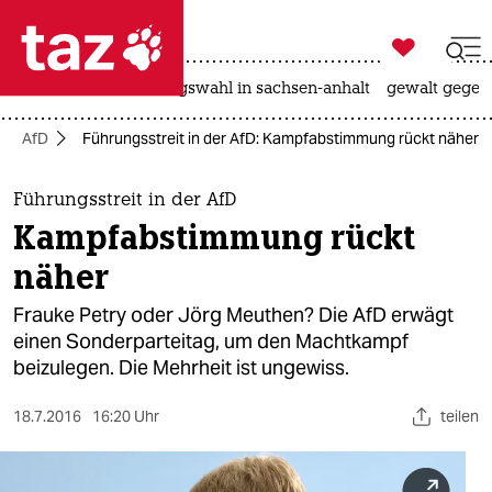

taz zahl ich
hitze
surfen
landtagswahl in sachsen-anhalt
gewalt gegen

taz zahl ich
AfD
Führungsstreit in der AfD: Kampfabstimmung rückt näher
taz zahl ich
themen
Führungsstreit in der AfD
Kampfabstimmung rückt
politik
näher
öko
Frauke Petry oder Jörg Meuthen? Die AfD erwägt
einen Sonderparteitag, um den Machtkampf
gesellschaft
beizulegen. Die Mehrheit ist ungewiss.
kultur
18.7.2016
16:20 Uhr
teilen
sport